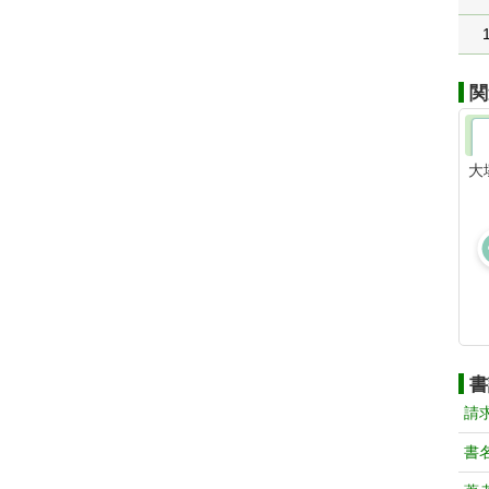
関
大
書
請
書