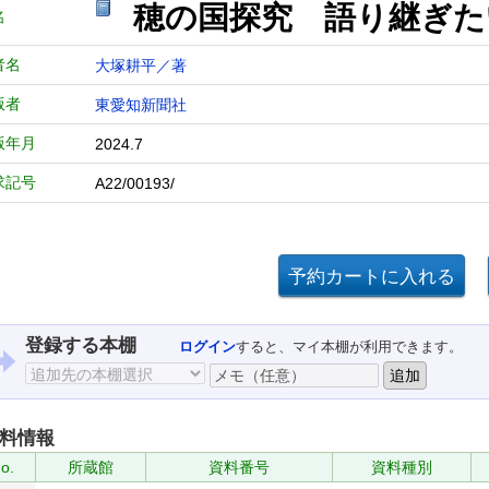
穂の国探究 語り継ぎたい
名
者名
大塚耕平／著
版者
東愛知新聞社
版年月
2024.7
求記号
A22/00193/
登録する本棚
ログイン
すると、マイ本棚が利用できます。
料情報
o.
所蔵館
資料番号
資料種別