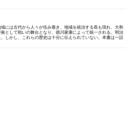
地域には古代から人々が住み着き、地域を統治する長も現れ、大和
要衝として戦いの舞台となり、徳川家康によって統一される。明治
た。しかし、これらの歴史は十分に伝えられていない。本書は一話