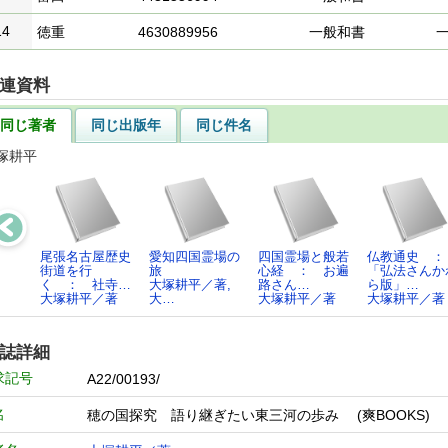
14
徳重
4630889956
一般和書
連資料
同じ著者
同じ出版年
同じ件名
塚耕平
尾張名古屋歴史
愛知四国霊場の
四国霊場と般若
仏教通史 
街道を行
旅
心経 ： お遍
「弘法さんか
く ： 社寺…
大塚耕平／著,
路さん…
ら版」…
大塚耕平／著
大…
大塚耕平／著
大塚耕平／著
誌詳細
求記号
A22/00193/
名
穂の国探究 語り継ぎたい東三河の歩み (爽BOOKS)