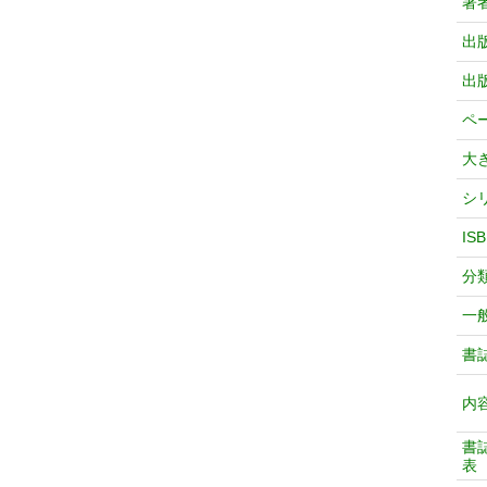
著
出
出
ペ
大
シ
IS
分
一
書
内
書
表