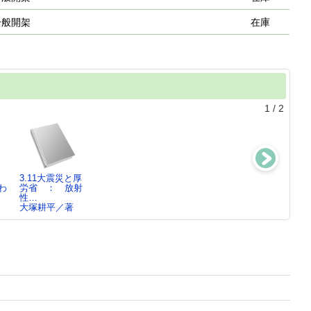
一般開架
在庫
1
/
2
：
3.11大震災と厚
弘法さんかわら
わ
労省 ： 放射
版 ： 弘法大
性…
師の生…
大塚耕平／著
大塚耕平／著