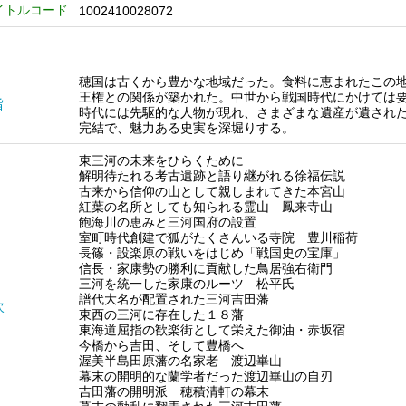
イトルコード
1002410028072
穂国は古くから豊かな地域だった。食料に恵まれたこの
王権との関係が築かれた。中世から戦国時代にかけては
旨
時代には先駆的な人物が現れ、さまざまな遺産が遺され
完結で、魅力ある史実を深堀りする。
東三河の未来をひらくために
解明待たれる考古遺跡と語り継がれる徐福伝説
古来から信仰の山として親しまれてきた本宮山
紅葉の名所としても知られる霊山 鳳来寺山
飽海川の恵みと三河国府の設置
室町時代創建で狐がたくさんいる寺院 豊川稲荷
長篠・設楽原の戦いをはじめ「戦国史の宝庫」
信長・家康勢の勝利に貢献した鳥居強右衛門
三河を統一した家康のルーツ 松平氏
譜代大名が配置された三河吉田藩
次
東西の三河に存在した１８藩
東海道屈指の歓楽街として栄えた御油・赤坂宿
今橋から吉田、そして豊橋へ
渥美半島田原藩の名家老 渡辺崋山
幕末の開明的な蘭学者だった渡辺崋山の自刃
吉田藩の開明派 穂積清軒の幕末