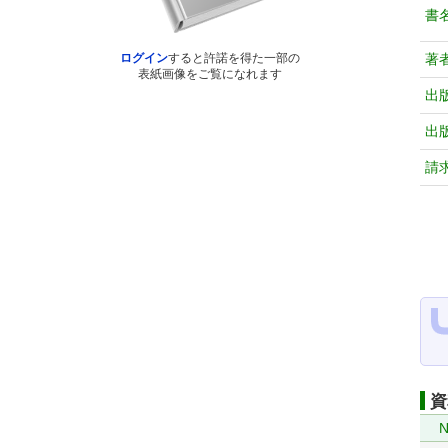
書
著
ログイン
すると許諾を得た一部の
表紙画像をご覧になれます
出
出
請
資
N