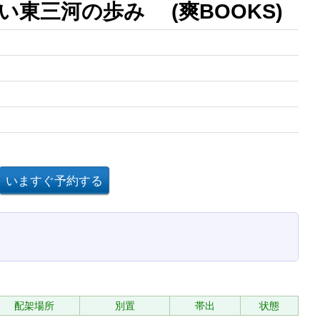
東三河の歩み (爽BOOKS)
配架場所
別置
帯出
状態