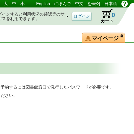
大
中
小
English
にほんご
中文
한국어
日本語
0
グインすると利用状況の確認等のサ
ビスを利用できます。
カート
マイページ
。予約するには図書館窓口で発行したパスワードが必要です。
ください。