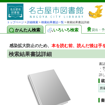
トップページ
>
詳細検索
>
検索結果書誌一覧
> 検索結果書誌詳細
かんたん検索
いろいろ検索
貸出・予
感染拡大防止のため、
本を読む前、読んだ後は手
検索結果書誌詳細
書
・
・
詳
蔵
所
書