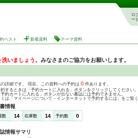
図書館 蔵書検索・予約システム
ロ
ー
約ベスト
新着資料
テーマ資料
を洗いましょう。
みなさまのご協力をお願いします。
0
誌の詳細です。 現在、この資料への予約は
件あります。
予約するときは「予約カートに入れる」ボタンをクリックしてください
「予約カートに入れる」ボタンが出ない書誌には予約できません。
しくは「マイページについて－インターネットで予約するには」をご覧
書情報
14
14
0
蔵数
在庫数
予約数
誌情報サマリ