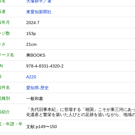
者名
大塚耕平／著
版者
東愛知新聞社
版年月
2024.7
ージ数
153p
きさ
21cm
リーズ名
爽BOOKS
BN
978-4-8331-4320-2
類
A220
般件名
愛知県-歴史
誌種別
一般和書
「先代旧事本紀」に登場する「穂国」こそが東三河にあ
容紹介
化遺産と繁栄を築いた人びとの足跡を追いながら、地域
誌・年譜・年
文献:p149〜150