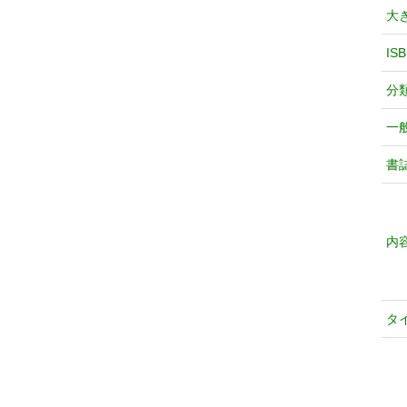
大
IS
分
一
書
内
タ