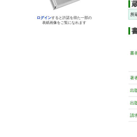
所
ログイン
すると許諾を得た一部の
表紙画像をご覧になれます
書
著
出
出
請