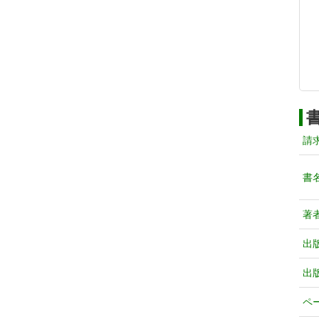
請
書
著
出
出
ペ