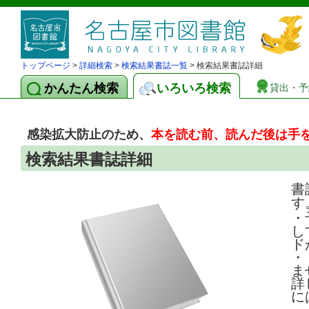
トップページ
>
詳細検索
>
検索結果書誌一覧
> 検索結果書誌詳細
かんたん検索
いろいろ検索
貸出・予
感染拡大防止のため、
本を読む前、読んだ後は手
検索結果書誌詳細
書
す
・
し
ド
・
ま
詳
に