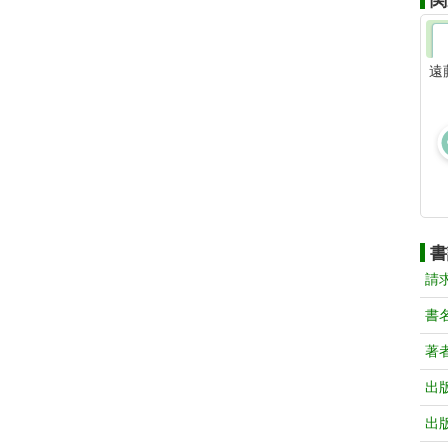
関
遠
書
請
書
著
出
出