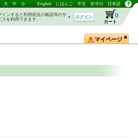
大
中
小
English
にほんご
中文
한국어
日本語
0
グインすると利用状況の確認等のサ
ビスを利用できます。
カート
マイページ