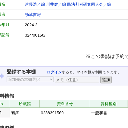
者名
遠藤浩／編
川井健／編
民法判例研究同人会／編
版者
勁草書房
版年月
2024.2
求記号
324/00150/
※この書誌は予約
登録する本棚
ログイン
すると、マイ本棚が利用できます。
料情報
o.
所蔵館
資料番号
資料種別
1
鶴舞
0238391569
一般和書