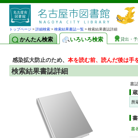
トップページ
>
詳細検索
>
検索結果書誌一覧
> 検索結果書誌詳細
かんたん検索
いろいろ検索
貸出・予
感染拡大防止のため、
本を読む前、読んだ後は手
検索結果書誌詳細
書
蔵
所
書
書