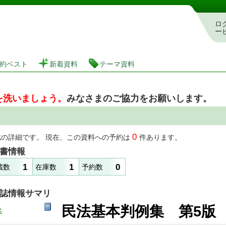
図書館 蔵書検索・予約システム
ロ
ー
約ベスト
新着資料
テーマ資料
を洗いましょう。
みなさまのご協力をお願いします。
0
誌の詳細です。 現在、この資料への予約は
件あります。
書情報
1
1
0
蔵数
在庫数
予約数
誌情報サマリ
民法基本判例集 第5版
名