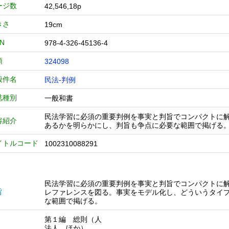
ージ数
42,546,18p
きさ
19cm
BN
978-4-326-45136-4
類
324098
般件名
民法-判例
誌種別
一般和書
民法学習に必須の重要判例を事実と判旨でコンパクトに
容紹介
あるかを明らかにし、判旨も争点に必要な範囲で掲げる。
イトルコード
1002310088291
民法学習に必須の重要判例を事実と判旨でコンパクトに
旨
レファレンスを図る。事実をモデル化し、どういうタイ
な範囲で掲げる。
第１編 総則（人
法人 ほか）