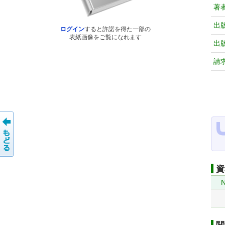
著
出
ログイン
すると許諾を得た一部の
表紙画像をご覧になれます
出
請
資
N