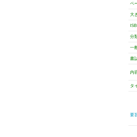
ペ
大
IS
分
一
書
内
タ
要