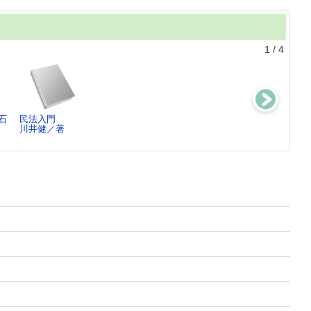
1
/
4
石
民法入門
民法入門
ヴィデオ ：
民法概論4
川井健／著
幾代通／編,遠
再帰的メディア
川井健／著
藤…
の美学
イヴォンヌ・シ
ュ…