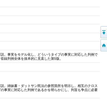
解説。事実をモデル化し、どういうタイプの事実に対応した判例で
収録判例全体を抜本的に見直した第5版。
解説。姉妹書・ダットサン民法の参照箇所を明示し、相互のクロス
プの事実に対応した判例であるかを明らかにし、判旨も争点に必要