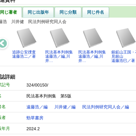
連資料
同じ著者
同じ出版年
同じ分類
同じ件名
藤浩 川井健 民法判例研究同人会
追跡公安捜査
民法基本判例集
民法基本判例集
銀鉱山王国・
遠藤浩二／著
遠藤浩／編,川
遠藤浩／編,川
見銀山
井…
井…
遠藤浩巳／著
誌詳細
求記号
324/00150/
名
民法基本判例集 第5版
者名
遠藤浩／編
川井健／編
民法判例研究同人会／編
版者
勁草書房
版年月
2024.2