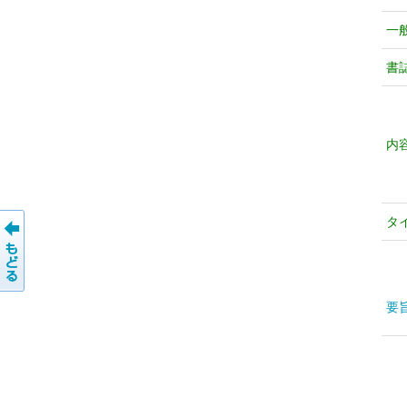
一
書
内
タ
要