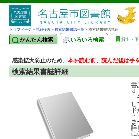
トップページ
>
詳細検索
>
検索結果書誌一覧
> 検索結果書誌詳細
かんたん検索
いろいろ検索
貸出・予
感染拡大防止のため、
本を読む前、読んだ後は手
検索結果書誌詳細
書
す
・
し
ド
・
ま
詳
に