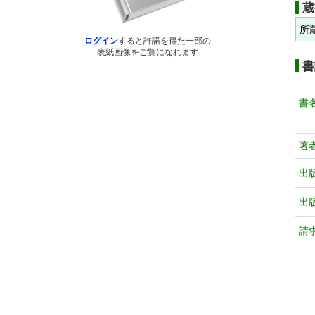
蔵
所
ログイン
すると許諾を得た一部の
表紙画像をご覧になれます
書
書
著
出
出
請