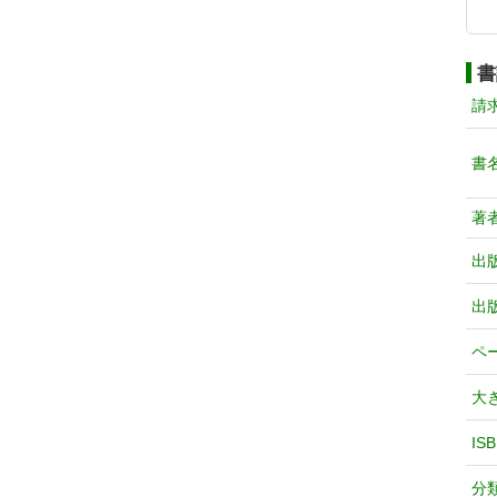
書
請
書
著
出
出
ペ
大
IS
分