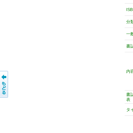
IS
分
一
書
内
書
表
タ