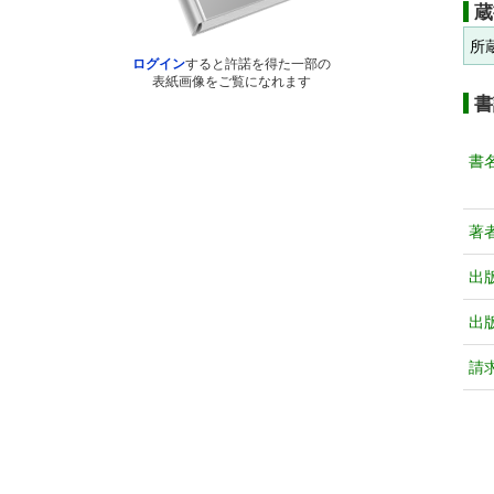
蔵
所
ログイン
すると許諾を得た一部の
表紙画像をご覧になれます
書
書
著
出
出
請