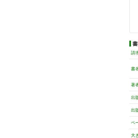
書
請
書
著
出
出
ペ
大