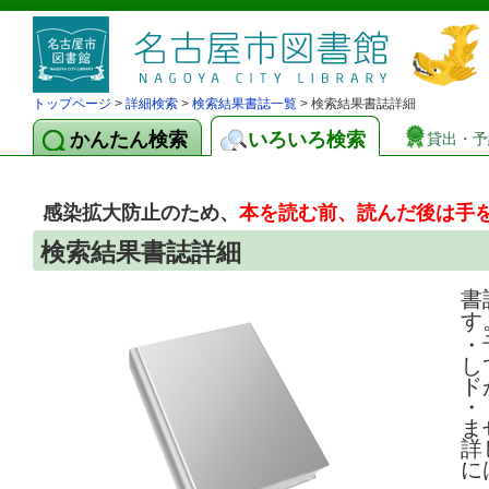
トップページ
>
詳細検索
>
検索結果書誌一覧
> 検索結果書誌詳細
かんたん検索
いろいろ検索
貸出・予
感染拡大防止のため、
本を読む前、読んだ後は手
検索結果書誌詳細
書
す
・
し
ド
・
ま
詳
に