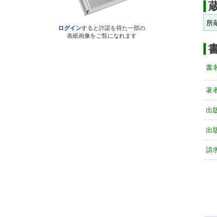
所
ログイン
すると許諾を得た一部の
表紙画像をご覧になれます
書
著
出
出
請