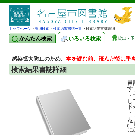
トップページ
>
詳細検索
>
検索結果書誌一覧
> 検索結果書誌詳細
かんたん検索
いろいろ検索
貸出・予
感染拡大防止のため、
本を読む前、読んだ後は手
検索結果書誌詳細
書
す
・
し
ド
・
ま
詳
に