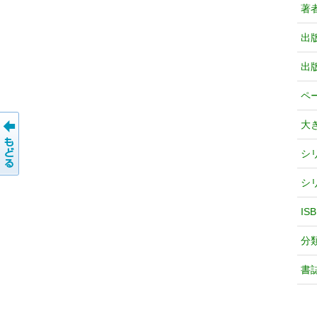
著
出
出
ペ
大
シ
シ
IS
分
書