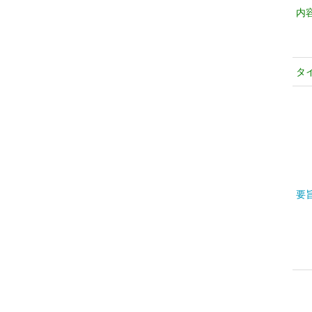
内
タ
要