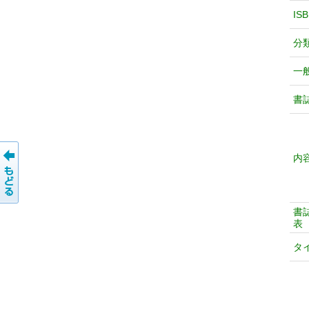
IS
分
一
書
内
書
表
タ