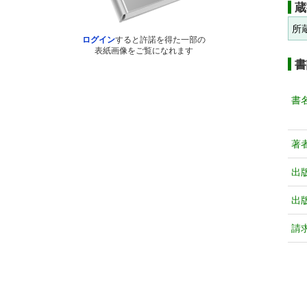
蔵
所
ログイン
すると許諾を得た一部の
表紙画像をご覧になれます
書
書
著
出
出
請