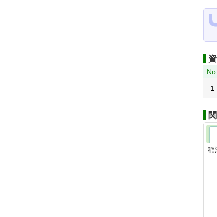
資
No
1
関
稲