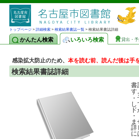
トップページ
>
詳細検索
>
検索結果書誌一覧
> 検索結果書誌詳細
かんたん検索
いろいろ検索
貸出・予
感染拡大防止のため、
本を読む前、読んだ後は手
検索結果書誌詳細
書
す
・
し
ド
・
ま
詳
に