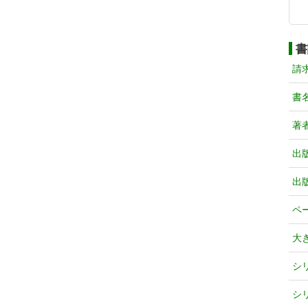
書
請
書
著
出
出
ペ
大
シ
シ