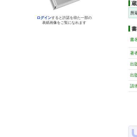
蔵
所
ログイン
すると許諾を得た一部の
表紙画像をご覧になれます
書
書
著
出
出
請