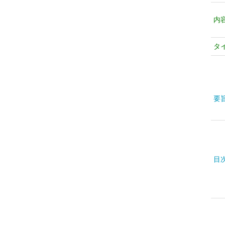
内
タ
要
目