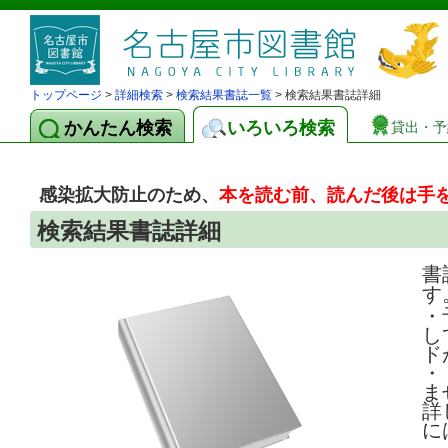
トップページ
>
詳細検索
>
検索結果書誌一覧
> 検索結果書誌詳細
かんたん検索
いろいろ検索
貸出・予
感染拡大防止のため、
本を読む前、読んだ後は手
検索結果書誌詳細
書
す
・
し
ド
・
ま
詳
に