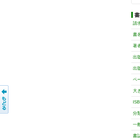
書
請
書
著
出
出
ペ
大
IS
分
一
書