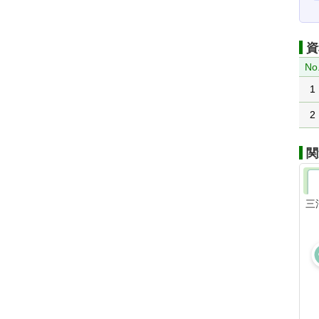
資
No
1
2
関
三