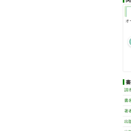
関
オ
書
請
書
著
出