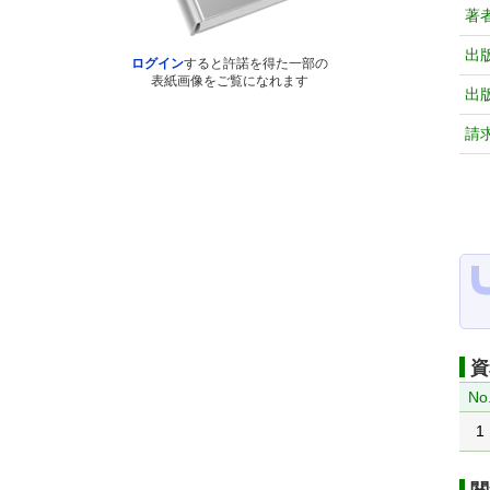
著
出
ログイン
すると許諾を得た一部の
表紙画像をご覧になれます
出
請
資
No
1