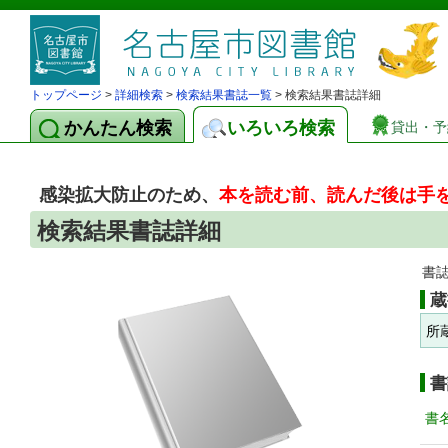
トップページ
>
詳細検索
>
検索結果書誌一覧
> 検索結果書誌詳細
かんたん検索
いろいろ検索
貸出・予
感染拡大防止のため、
本を読む前、読んだ後は手
検索結果書誌詳細
書
蔵
所
書
書