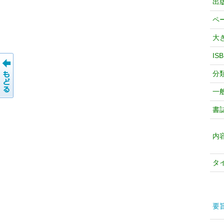
出
ペ
大
IS
分
一
書
内
タ
要