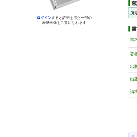
蔵
所
ログイン
すると許諾を得た一部の
表紙画像をご覧になれます
書
書
著
出
出
請