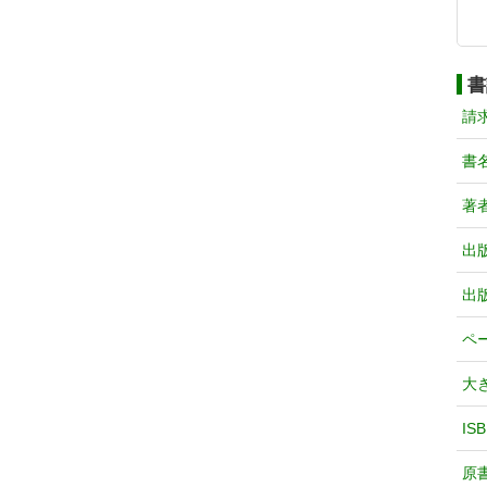
書
請
書
著
出
出
ペ
大
IS
原