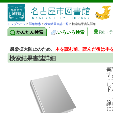
トップページ
>
詳細検索
>
検索結果書誌一覧
> 検索結果書誌詳細
かんたん検索
いろいろ検索
貸出・予
感染拡大防止のため、
本を読む前、読んだ後は手
検索結果書誌詳細
書
す
・
し
ド
・
ま
詳
に