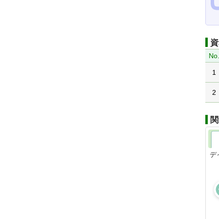
資
No
1
2
関
デ