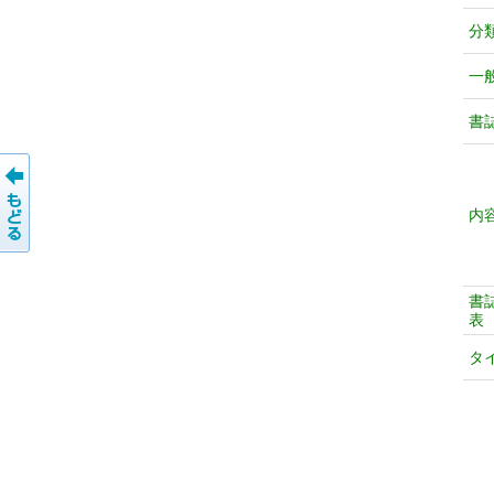
分
一
書
内
書
表
タ