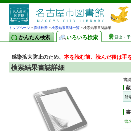
トップページ
>
詳細検索
>
検索結果書誌一覧
> 検索結果書誌詳細
かんたん検索
いろいろ検索
貸出・予
感染拡大防止のため、
本を読む前、読んだ後は手
検索結果書誌詳細
書
蔵
所
書
書