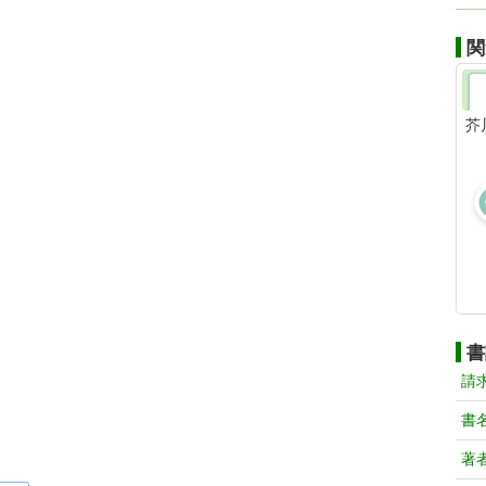
関
芥
書
請
書
著