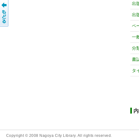
出
出
ペ
一
分
書
タ
内
Copyright © 2008 Nagoya City Library. All rights reserved.