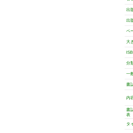
出
出
ペ
大
IS
分
一
書
内
書
表
タ