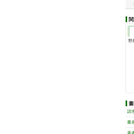
関
野
書
請
書
著