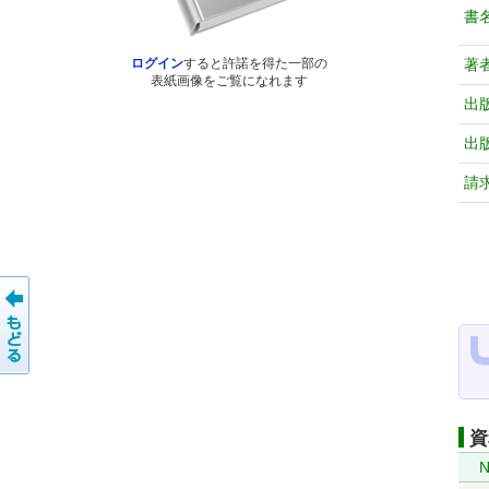
書
著
ログイン
すると許諾を得た一部の
表紙画像をご覧になれます
出
出
請
資
N