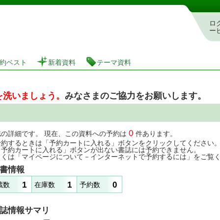
図書館 蔵書検索・予約システム
ロ
ー
約ベスト
新着資料
テーマ資料
を洗いましょう。
みなさまのご協力をお願いします。
0
誌の詳細です。 現在、この資料への予約は
件あります。
予約するときは「予約カートに入れる」ボタンをクリックしてください
「予約カートに入れる」ボタンが出ない書誌には予約できません。
しくは「マイページについて－インターネットで予約するには」をご覧
書情報
1
1
0
蔵数
在庫数
予約数
誌情報サマリ