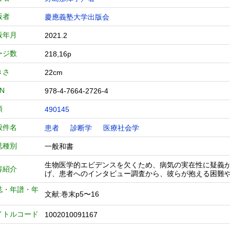
版者
慶應義塾大学出版会
版年月
2021.2
ージ数
218,16p
きさ
22cm
BN
978-4-7664-2726-4
類
490145
般件名
患者
診断学
医療社会学
誌種別
一般和書
生物医学的エビデンスを欠くため、病気の実在性に疑義
容紹介
げ、患者へのインタビュー調査から、彼らが抱える困難
誌・年譜・年
文献:巻末p5〜16
イトルコード
1002010091167