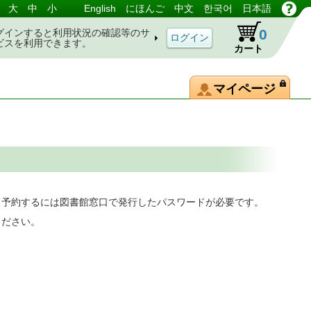
大
中
小
English
にほんご
中文
한국어
日本語
0
グインすると利用状況の確認等のサ
ビスを利用できます。
カート
マイページ
。予約するには図書館窓口で発行したパスワードが必要です。
ください。