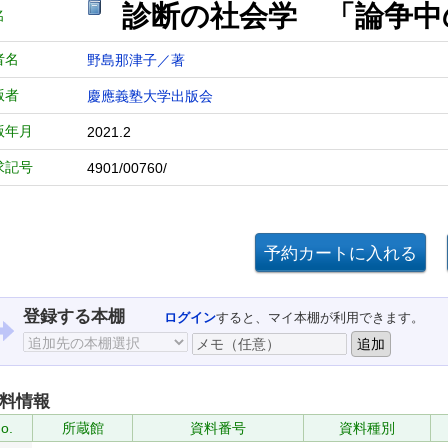
診断の社会学 「論争中
名
者名
野島那津子／著
版者
慶應義塾大学出版会
版年月
2021.2
求記号
4901/00760/
登録する本棚
ログイン
すると、マイ本棚が利用できます。
料情報
o.
所蔵館
資料番号
資料種別