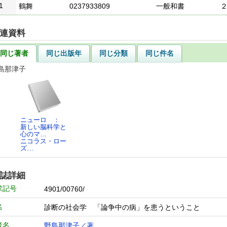
1
鶴舞
0237933809
一般和書
連資料
同じ著者
同じ出版年
同じ分類
同じ件名
島那津子
ニューロ ：
新しい脳科学と
心のマ…
ニコラス・ロー
ズ…
誌詳細
求記号
4901/00760/
名
診断の社会学 「論争中の病」を患うということ
者名
野島那津子／著