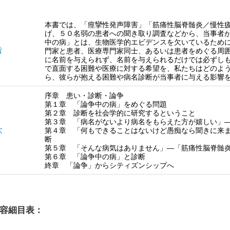
本書では、「痙攣性発声障害」「筋痛性脳脊髄炎／慢性
げ、５０名弱の患者への聞き取り調査などから、当事者
中の病」とは、生物医学的エビデンスを欠いているため
旨
門家と患者、医療専門家同士、あるいは患者をめぐる周
に名前を与えられず、名前を与えられるだけでは必ずし
で直面する困難や医療に対する希望を、私たちはどのよ
ら、彼らが抱える困難や病名診断が当事者に与える影響
序章 患い・診断・論争
第１章 「論争中の病」をめぐる問題
第２章 診断を社会学的に研究するということ
第３章 「病名がないより病名をもらえた方が嬉しい」
次
第４章 「何もできることはないけど愚痴なら聞きに来
断
第５章 「そんな病気はありません」―「筋痛性脳脊髄
第６章 「論争中の病」と診断
終章 「論争」からシティズンシップへ
容細目表：