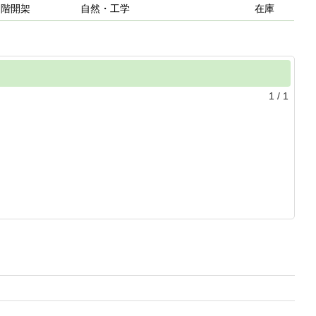
２階開架
自然・工学
在庫
1
/
1