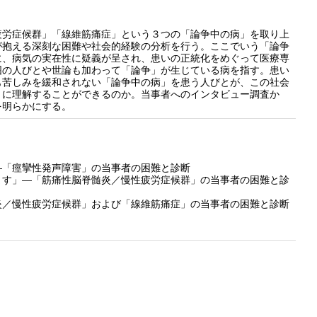
疲労症候群」「線維筋痛症」という３つの「論争中の病」を取り上
が抱える深刻な困難や社会的経験の分析を行う。ここでいう「論争
に、病気の実在性に疑義が呈され、患いの正統化をめぐって医療専
囲の人びとや世論も加わって「論争」が生じている病を指す。患い
も苦しみを緩和されない「論争中の病」を患う人びとが、この社会
うに理解することができるのか。当事者へのインタビュー調査か
を明らかにする。
―「痙攣性発声障害」の当事者の困難と診断
ます」―「筋痛性脳脊髄炎／慢性疲労症候群」の当事者の困難と診
炎／慢性疲労症候群」および「線維筋痛症」の当事者の困難と診断