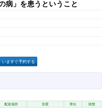
の病」を患うということ
配架場所
別置
帯出
状態