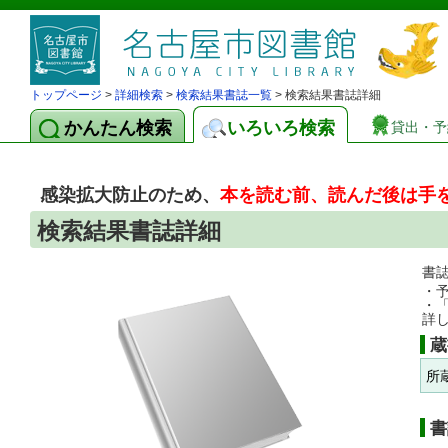
トップページ
>
詳細検索
>
検索結果書誌一覧
> 検索結果書誌詳細
かんたん検索
いろいろ検索
貸出・予
感染拡大防止のため、
本を読む前、読んだ後は手
検索結果書誌詳細
書
・
・
詳
蔵
所
書