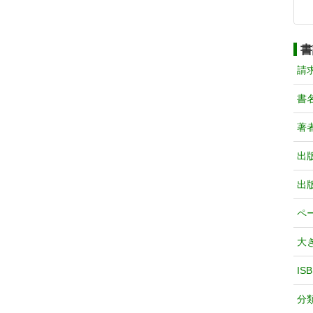
書
請
書
著
出
出
ペ
大
IS
分