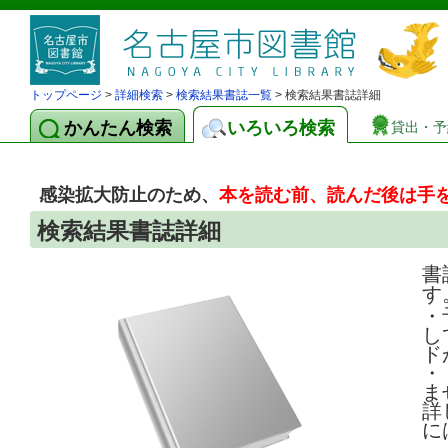
トップページ
>
詳細検索
>
検索結果書誌一覧
> 検索結果書誌詳細
かんたん検索
いろいろ検索
貸出・予
感染拡大防止のため、
本を読む前、読んだ後は手
検索結果書誌詳細
書
す
・
し
ド
・
ま
詳
に