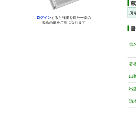
蔵
所
ログイン
すると許諾を得た一部の
表紙画像をご覧になれます
書
書
著
出
出
請