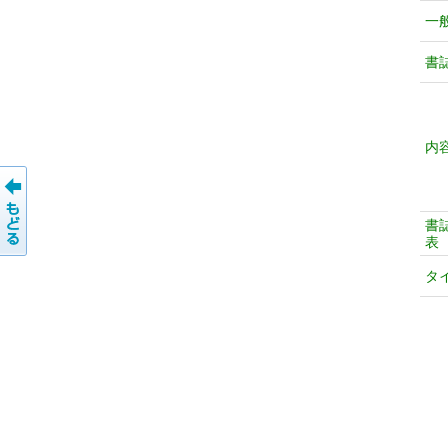
一
書
内
書
表
タ