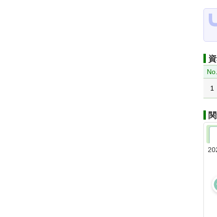
資
No
1
関
20