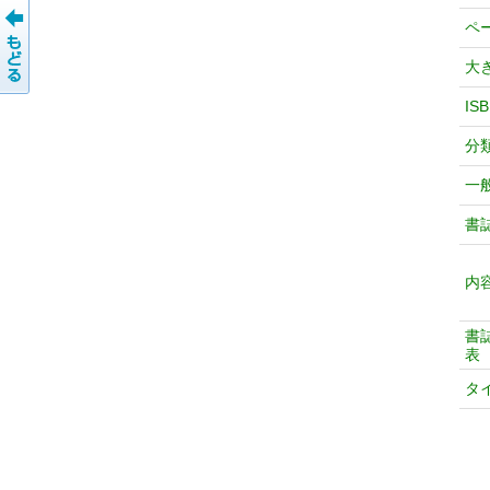
ペ
大
IS
分
一
書
内
書
表
タ