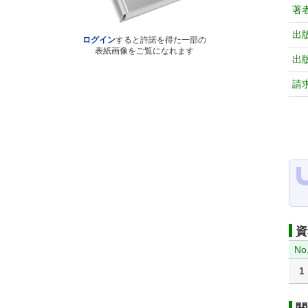
著
出
ログイン
すると許諾を得た一部の
表紙画像をご覧になれます
出
請
資
No
1