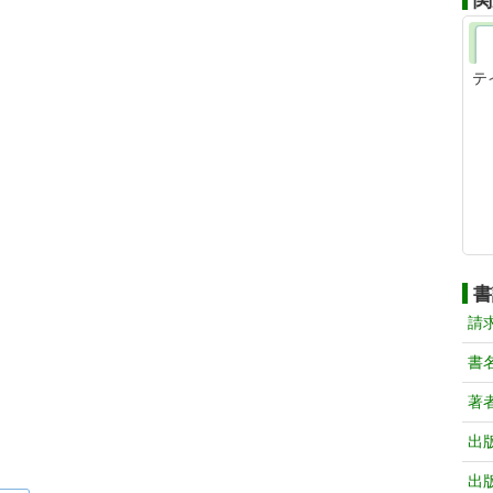
関
テ
書
請
書
著
出
出