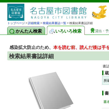
トップページ
>
詳細検索
>
検索結果書誌一覧
> 検索結果書誌詳細
かんたん検索
いろいろ検索
貸出・予
感染拡大防止のため、
本を読む前、読んだ後は手
検索結果書誌詳細
書
蔵
所
書
書