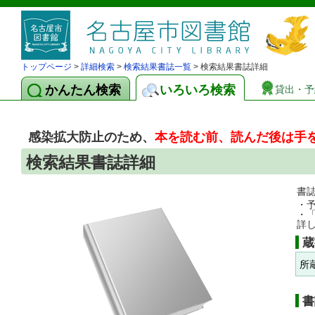
トップページ
>
詳細検索
>
検索結果書誌一覧
> 検索結果書誌詳細
かんたん検索
いろいろ検索
貸出・予
感染拡大防止のため、
本を読む前、読んだ後は手
検索結果書誌詳細
書
・
・
詳
蔵
所
書