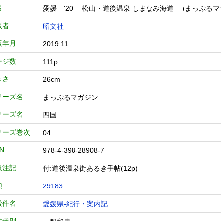
名
愛媛 '20 松山・道後温泉 しまなみ海道 (まっぷるマ
版者
昭文社
版年月
2019.11
ージ数
111p
きさ
26cm
リーズ名
まっぷるマガジン
リーズ名
四国
リーズ巻次
04
BN
978-4-398-28908-7
般注記
付:道後温泉街あるき手帖(12p)
類
29183
般件名
愛媛県-紀行・案内記