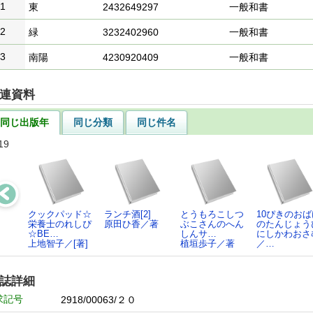
1
東
2432649297
一般和書
2
緑
3232402960
一般和書
3
南陽
4230920409
一般和書
連資料
同じ出版年
同じ分類
同じ件名
19
クックパッド☆
ランチ酒[2]
とうもろこしつ
10ぴきのおば
栄養士のれしぴ
原田ひ香／著
ぶこさんのへん
のたんじょう
☆BE…
しんサ…
にしかわおさ
上地智子／[著]
植垣歩子／著
／…
誌詳細
求記号
2918/00063/２０