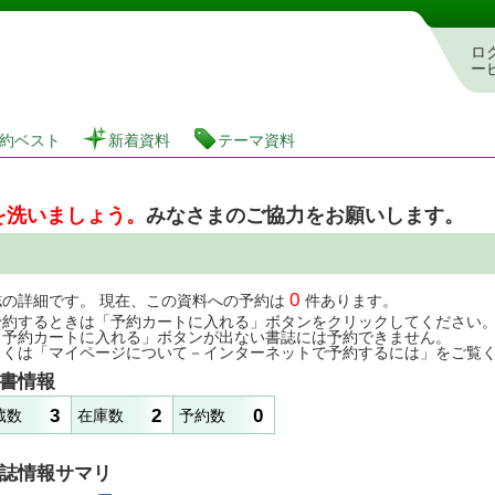
図書館 蔵書検索・予約システム
ロ
ー
約ベスト
新着資料
テーマ資料
を洗いましょう。
みなさまのご協力をお願いします。
0
誌の詳細です。 現在、この資料への予約は
件あります。
予約するときは「予約カートに入れる」ボタンをクリックしてください
「予約カートに入れる」ボタンが出ない書誌には予約できません。
しくは「マイページについて－インターネットで予約するには」をご覧
書情報
3
2
0
蔵数
在庫数
予約数
誌情報サマリ