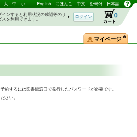
大
中
小
English
にほんご
中文
한국어
日本語
0
グインすると利用状況の確認等のサ
ビスを利用できます。
カート
マイページ
。予約するには図書館窓口で発行したパスワードが必要です。
ください。