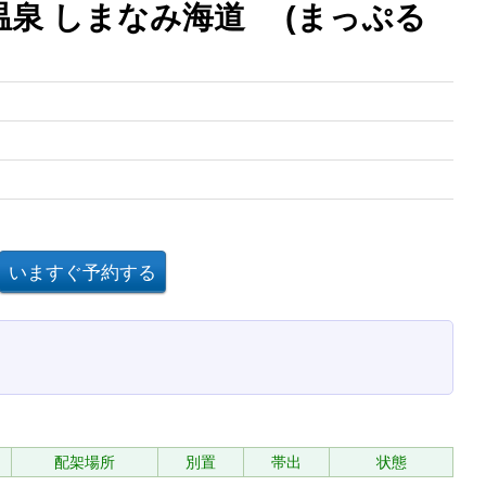
温泉 しまなみ海道 (まっぷる
配架場所
別置
帯出
状態