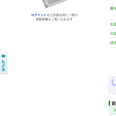
書
ログイン
すると許諾を得た一部の
表紙画像をご覧になれます
出
出
請
資