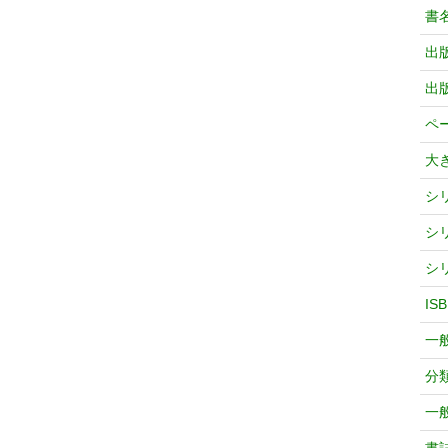
書
出
出
ペ
大
シ
シ
シ
IS
一
分
一