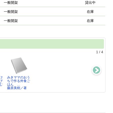
一般開架
貸出中
一般開架
在庫
一般開架
在庫
1
/
4
け
みきママのおう
こどもかいぎ
シーソーモンス
祝祭と予感
び
ちで作る外食ご
北村裕花／作・
ター
恩田陸／著
む
はん …
絵
伊坂幸太郎／著
藤原美樹／著