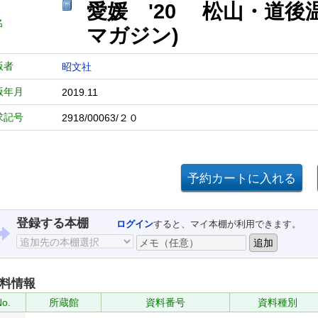
愛媛 '20 松山・道後
名
マガジン)
版者
昭文社
版年月
2019.11
求記号
2918/00063/２０
登録する本棚
ログイン
すると、マイ本棚が利用できます。
料情報
No.
所蔵館
資料番号
資料種別