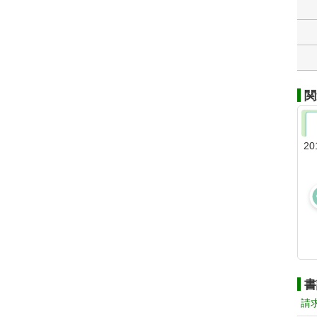
関
20
書
請