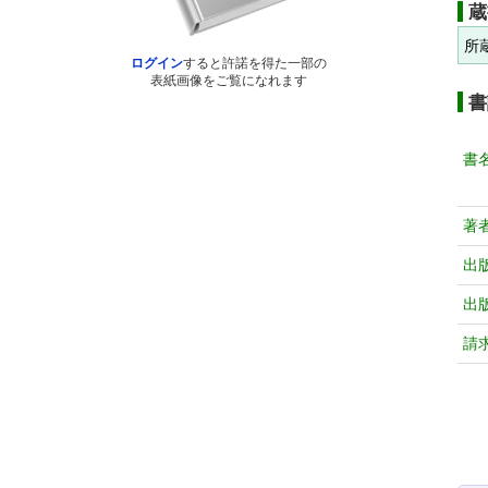
蔵
所
ログイン
すると許諾を得た一部の
表紙画像をご覧になれます
書
書
著
出
出
請