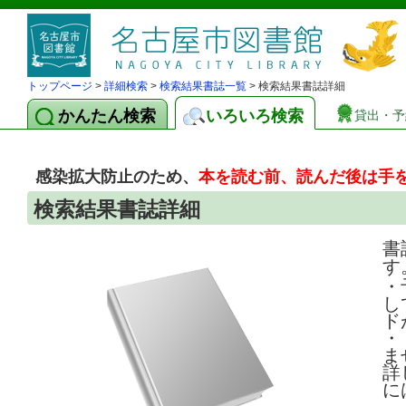
トップページ
>
詳細検索
>
検索結果書誌一覧
> 検索結果書誌詳細
かんたん検索
いろいろ検索
貸出・予
感染拡大防止のため、
本を読む前、読んだ後は手
検索結果書誌詳細
書
す
・
し
ド
・
ま
詳
に