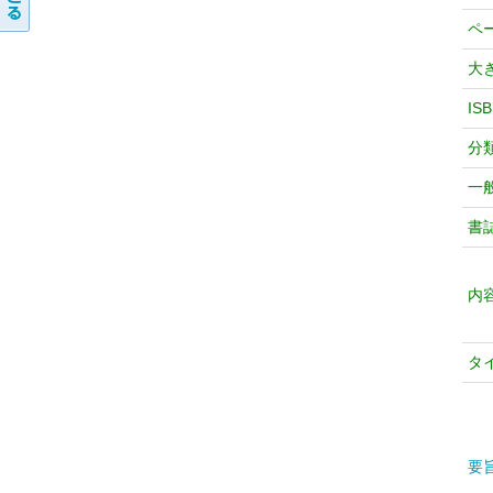
ペ
大
IS
分
一
書
内
タ
要