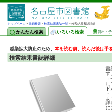
トップページ
>
詳細検索
>
検索結果書誌一覧
> 検索結果書誌詳細
かんたん検索
いろいろ検索
貸出・予
感染拡大防止のため、
本を読む前、読んだ後は手
検索結果書誌詳細
書
す
・
し
ド
・
ま
詳
に