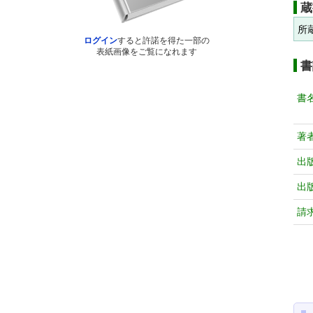
蔵
所
ログイン
すると許諾を得た一部の
表紙画像をご覧になれます
書
書
著
出
出
請