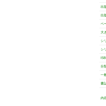
出
出
ペ
大
シ
シ
IS
分
一
書
内