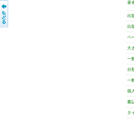
著
出
出
ペ
大
一
分
一
個
書
タ