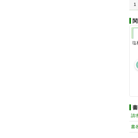
1
関
塩
書
請
書