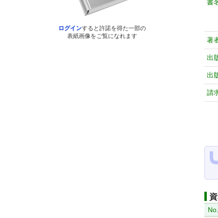
書
ログイン
すると許諾を得た一部の
表紙画像をご覧になれます
著
出
出
請
資
No