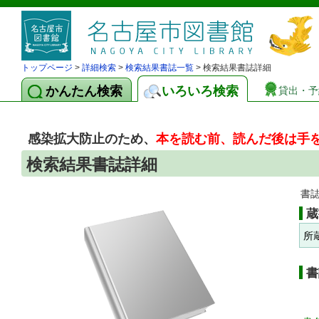
トップページ
>
詳細検索
>
検索結果書誌一覧
> 検索結果書誌詳細
かんたん検索
いろいろ検索
貸出・予
感染拡大防止のため、
本を読む前、読んだ後は手
検索結果書誌詳細
書
蔵
所
書