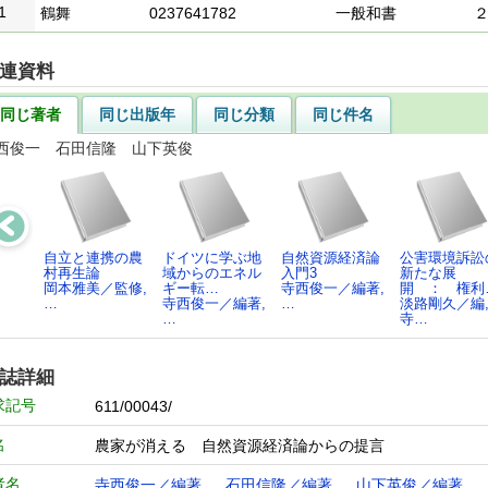
1
鶴舞
0237641782
一般和書
連資料
同じ著者
同じ出版年
同じ分類
同じ件名
西俊一 石田信隆 山下英俊
自立と連携の農
ドイツに学ぶ地
自然資源経済論
公害環境訴訟
村再生論
域からのエネル
入門3
新たな展
岡本雅美／監修,
ギー転…
寺西俊一／編著,
開 ： 権利
…
寺西俊一／編著,
…
淡路剛久／編
…
寺…
誌詳細
求記号
611/00043/
名
農家が消える 自然資源経済論からの提言
者名
寺西俊一／編著
石田信隆／編著
山下英俊／編著