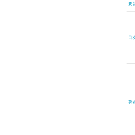
要
目
著