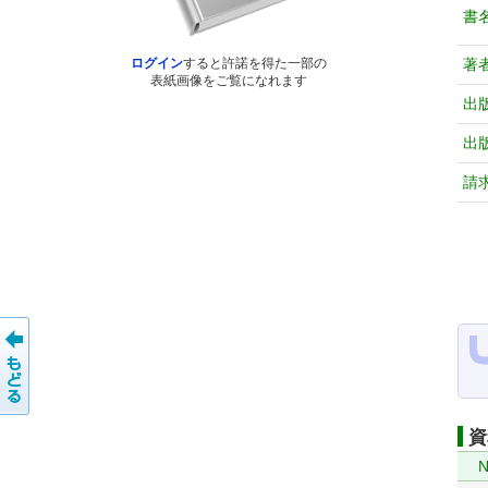
書
著
ログイン
すると許諾を得た一部の
表紙画像をご覧になれます
出
出
請
資
N