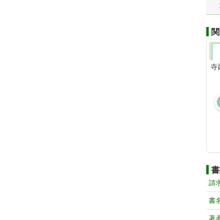
関
寺
書
請
書
著