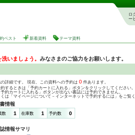
図書館 蔵書検索・予約システム
ロ
ー
約ベスト
新着資料
テーマ資料
を洗いましょう。
みなさまのご協力をお願いします。
0
誌の詳細です。 現在、この資料への予約は
件あります。
予約するときは「予約カートに入れる」ボタンをクリックしてください
「予約カートに入れる」ボタンが出ない書誌には予約できません。
しくは「マイページについて－インターネットで予約するには」をご覧
書情報
1
1
0
蔵数
在庫数
予約数
誌情報サマリ