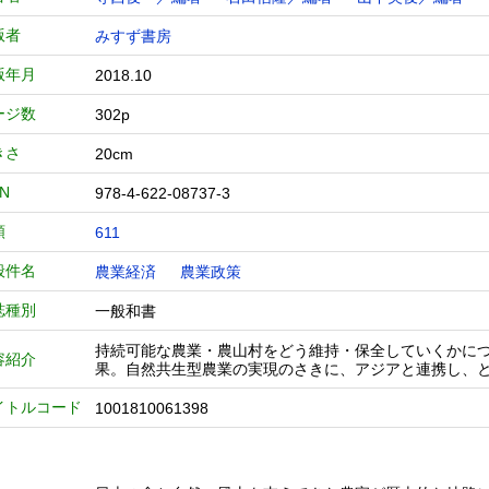
版者
みすず書房
版年月
2018.10
ージ数
302p
きさ
20cm
BN
978-4-622-08737-3
類
611
般件名
農業経済
農業政策
誌種別
一般和書
持続可能な農業・農山村をどう維持・保全していくかに
容紹介
果。自然共生型農業の実現のさきに、アジアと連携し、
イトルコード
1001810061398