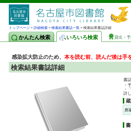
トップページ
>
詳細検索
>
検索結果書誌一覧
> 検索結果書誌詳細
かんたん検索
いろいろ検索
貸出・予
感染拡大防止のため、
本を読む前、読んだ後は手
検索結果書誌詳細
書
・
・
詳
蔵
所
書