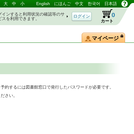
大
中
小
English
にほんご
中文
한국어
日本語
0
グインすると利用状況の確認等のサ
ビスを利用できます。
カート
マイページ
。予約するには図書館窓口で発行したパスワードが必要です。
ください。