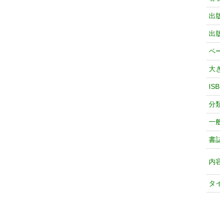
出
出
ペ
大
IS
分
一
書
内
タ