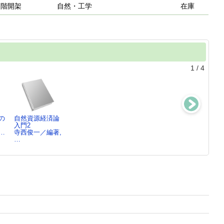
２階開架
自然・工学
在庫
1
/
4
の
自然資源経済論
アジア環境白書
自然資源経済論
解読・WTO農
入門2
2010／11
入門1
交渉 ： 日本
…
寺西俊一／編著,
日本環境会議
寺西俊一／編著,
人の…
,
…
「…
…
石田信隆／著