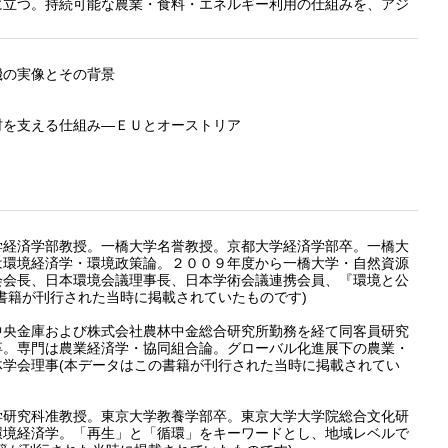
に立つ。持続可能な農業・食料・エネルギー利用の仕組みを、アジ
機の実像とその背景
村を支える仕組み―ＥＵとオーストリア
経済学部教授。一橋大学名誉教授。京都大学経済学部卒。一橋大
は環境経済学・環境政策論。２００９年度から一橋大学・自然資源
会会長、日本環境会議理事長、日本学術会議連携会員、『環境と公
書籍が刊行された当時に掲載されていたものです)
央金庫および株式会社農林中金総合研究所勤務を経て同客員研究
卒。専門は農業経済学・協同組合論。グローバル化進展下の農業・
学会理事(本データはこの書籍が刊行された当時に掲載されてい
研究科准教授。東京大学教養学部卒。東京大学大学院総合文化研
環境経済学。「再生」と「循環」をキーワードとし、地域レベルで