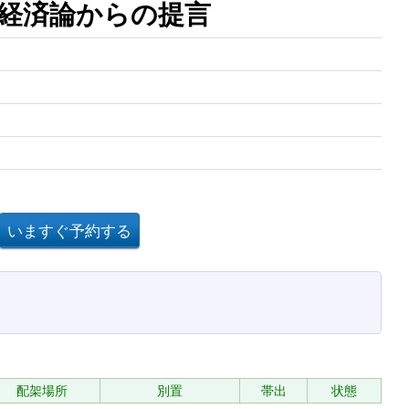
経済論からの提言
配架場所
別置
帯出
状態