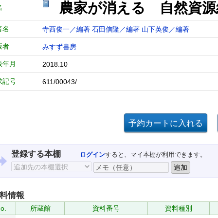
農家が消える 自然資源
名
者名
寺西俊一／編著
石田信隆／編著
山下英俊／編著
版者
みすず書房
版年月
2018.10
求記号
611/00043/
登録する本棚
ログイン
すると、マイ本棚が利用できます。
料情報
o.
所蔵館
資料番号
資料種別