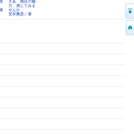
路
さあ、南区の魅
桜神明社と桜神
南区の町名の変
貯木場と筏師
力、感じてみま
明社古墳のご案
遷 ： 愛知県
安井勝彦／著,
修
せんか…
内
名古屋…
南…
安井勝彦／著
南歴遊会／編
安井勝彦／著,
南…