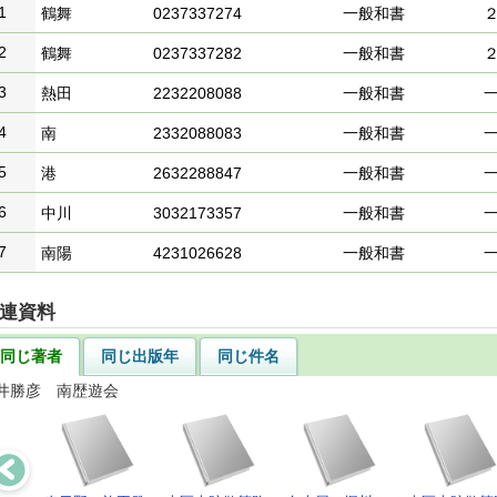
1
鶴舞
0237337274
一般和書
2
鶴舞
0237337282
一般和書
3
熱田
2232208088
一般和書
4
南
2332088083
一般和書
5
港
2632288847
一般和書
6
中川
3032173357
一般和書
7
南陽
4231026628
一般和書
連資料
同じ著者
同じ出版年
同じ件名
井勝彦 南歴遊会