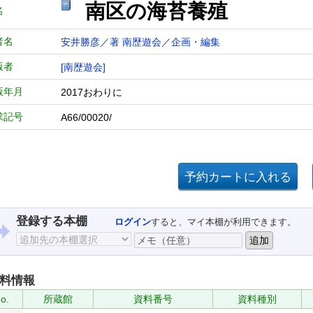
南区の海苔養殖
名
者名
安井勝彦／著
南歴遊会／企画・編集
版者
[南歴遊会]
版年月
2017おわりに
求記号
A66/00020/
登録する本棚
ログイン
すると、マイ本棚が利用できます。
料情報
o.
所蔵館
資料番号
資料種別