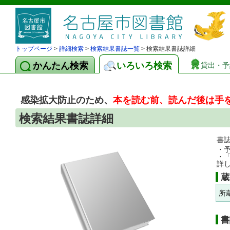
トップページ
>
詳細検索
>
検索結果書誌一覧
> 検索結果書誌詳細
かんたん検索
いろいろ検索
貸出・予
感染拡大防止のため、
本を読む前、読んだ後は手
検索結果書誌詳細
書
・
・
詳
蔵
所
書