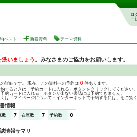
図書館 蔵書検索・予約システム
ロ
ー
約ベスト
新着資料
テーマ資料
を洗いましょう。
みなさまのご協力をお願いします。
0
誌の詳細です。 現在、この資料への予約は
件あります。
予約するときは「予約カートに入れる」ボタンをクリックしてください
「予約カートに入れる」ボタンが出ない書誌には予約できません。
しくは「マイページについて－インターネットで予約するには」をご覧
書情報
7
7
0
蔵数
在庫数
予約数
誌情報サマリ