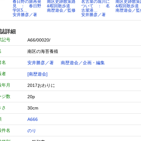
春日野の旅再発
南区史跡散策路
名古屋の堀川に
南区史跡散策
見 ： 春日野
&暇回散歩道
ついて ： 名
&暇回散歩道
学区5…
南歴遊会／監修
古屋港…
南歴遊会／監
安井勝彦／著
安井勝彦／著
誌詳細
求記号
A66/00020/
名
南区の海苔養殖
者名
安井勝彦／著
南歴遊会／企画・編集
版者
[南歴遊会]
版年月
2017おわりに
ージ数
20p
きさ
30cm
類
A666
般件名
のり