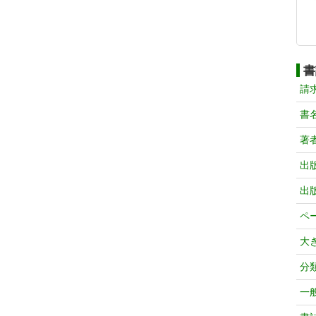
書
請
書
著
出
出
ペ
大
分
一