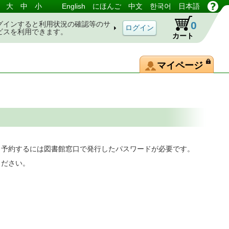
大
中
小
English
にほんご
中文
한국어
日本語
0
グインすると利用状況の確認等のサ
ビスを利用できます。
カート
マイページ
。予約するには図書館窓口で発行したパスワードが必要です。
ください。