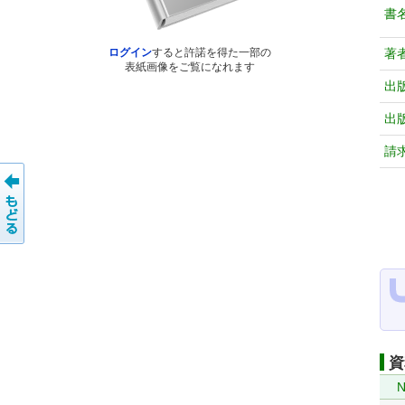
書
著
ログイン
すると許諾を得た一部の
表紙画像をご覧になれます
出
出
請
資
N