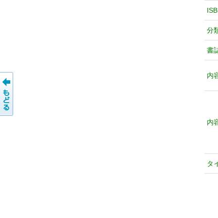
IS
分
書
内
内
タ