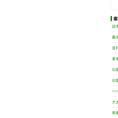
書
請
書
並
著
出
出
ペ
大
巻