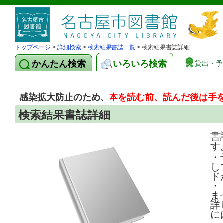
トップページ
>
詳細検索
>
検索結果書誌一覧
> 検索結果書誌詳細
かんたん検索
いろいろ検索
貸出・予
感染拡大防止のため、
本を読む前、読んだ後は手
検索結果書誌詳細
書
す
・
し
ド
・
ま
詳
に