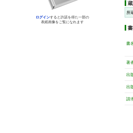
蔵
所
ログイン
すると許諾を得た一部の
表紙画像をご覧になれます
書
書
著
出
出
請