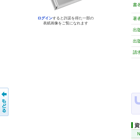
書
著
ログイン
すると許諾を得た一部の
表紙画像をご覧になれます
出
出
請
資
N