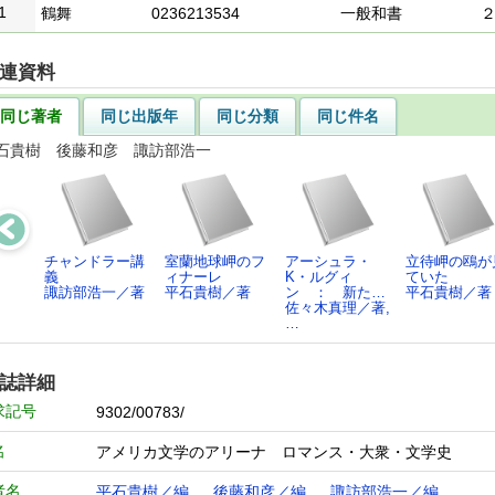
1
鶴舞
0236213534
一般和書
連資料
同じ著者
同じ出版年
同じ分類
同じ件名
石貴樹 後藤和彦 諏訪部浩一
チャンドラー講
室蘭地球岬のフ
アーシュラ・
立待岬の鴎が
義
ィナーレ
K・ルグィ
ていた
諏訪部浩一／著
平石貴樹／著
ン ： 新た…
平石貴樹／著
佐々木真理／著,
…
誌詳細
求記号
9302/00783/
名
アメリカ文学のアリーナ ロマンス・大衆・文学史
者名
平石貴樹／編
後藤和彦／編
諏訪部浩一／編