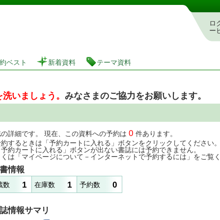
図書館 蔵書検索・予約システム
ロ
ー
約ベスト
新着資料
テーマ資料
を洗いましょう。
みなさまのご協力をお願いします。
0
誌の詳細です。 現在、この資料への予約は
件あります。
予約するときは「予約カートに入れる」ボタンをクリックしてください
「予約カートに入れる」ボタンが出ない書誌には予約できません。
しくは「マイページについて－インターネットで予約するには」をご覧
書情報
1
1
0
蔵数
在庫数
予約数
誌情報サマリ