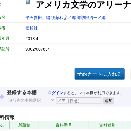
アメリカ文学のアリーナ
名
者名
平石貴樹／編
後藤和彦／編
諏訪部浩一／編
版者
松柏社
版年月
2013.4
求記号
9302/00783/
登録する本棚
ログイン
すると、マイ本棚が利用できます。
料情報
o.
所蔵館
資料番号
資料種別