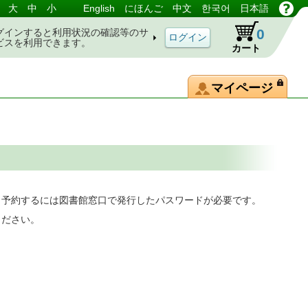
大
中
小
English
にほんご
中文
한국어
日本語
0
グインすると利用状況の確認等のサ
ビスを利用できます。
カート
マイページ
。予約するには図書館窓口で発行したパスワードが必要です。
ください。