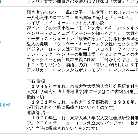
旨
アメリカ文学の面白さの秘密とは？作家は「大衆」とど
預言者のペルソナ、母の息子―『緋文字』におけるホー
一八七六年のロマンス―国民国家の誕生と『クラレル』
ルイザ・メイ・オールコットと大衆小説
禊ぎとしての大衆小説―『王子と乞食』から『ハックル
ヘンリー・ジェイムズ『メージーの知ったこと』―大衆
イーディス・ウォートン『歓楽の家』における社会風刺
次
愛人の発明―『シスター・キャリー』と女性のセクシュ
ビジネス・ロマンスは可能か―Ｆ・スコット・フィッツ
フレデリック・ヘンリーの形而上学―ヘミングウェイの
フォークナーと南部農本主義の距離―「分かりやすさ」
トニ・モリソンと「物語」の力―『青い目がほしい』を
アメリカン・ロマンスからポストモダン・ロマンスへ―
平石 貴樹
１９４８年生まれ。東京大学大学院人文社会系研究科を
人文科学研究科博士課程退学(本データはこの書籍が刊行
後藤 和彦
１９６１年生まれ。立教大学文学部教授。１９８８年、
者情報
が刊行された当時に掲載されていたものです)
諏訪部 浩一
１９７０年生まれ。東京大学大学院人文社会系研究科准
学。２００４年、ニューヨーク州立大学バッファロー校大
れた当時に掲載されていたものです)