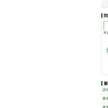
関
平
書
請
書
著