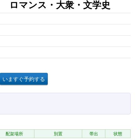
 ロマンス・大衆・文学史
配架場所
別置
帯出
状態