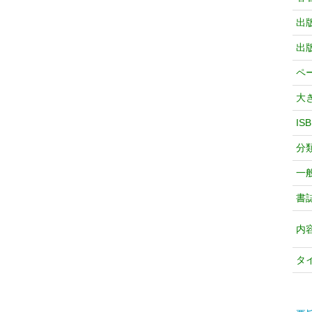
出
出
ペ
大
IS
分
一
書
内
タ