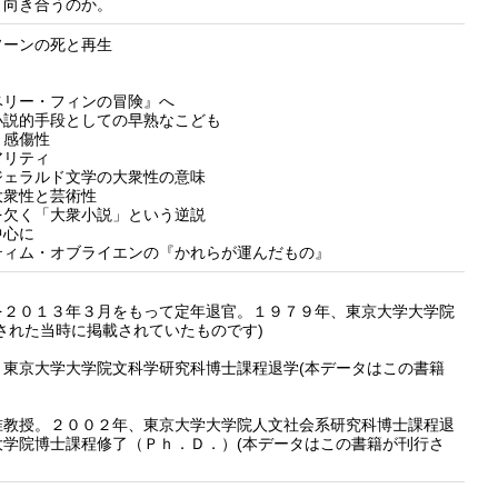
う向き合うのか。
ソーンの死と再生
ベリー・フィンの冒険』へ
小説的手段としての早熟なこども
と感傷性
アリティ
ジェラルド文学の大衆性の意味
大衆性と芸術性
を欠く「大衆小説」という逆説
中心に
ティム・オブライエンの『かれらが運んだもの』
２０１３年３月をもって定年退官。１９７９年、東京大学大学院
された当時に掲載されていたものです)
東京大学大学院文科学研究科博士課程退学(本データはこの書籍
教授。２００２年、東京大学大学院人文社会系研究科博士課程退
学院博士課程修了（Ｐｈ．Ｄ．）(本データはこの書籍が刊行さ