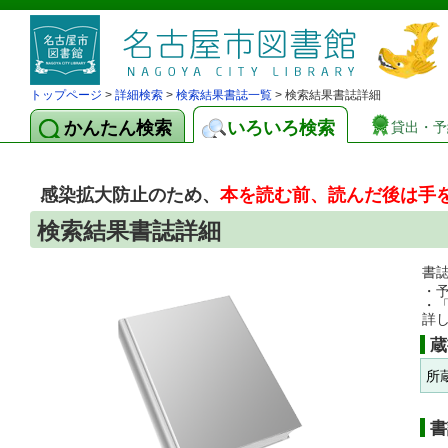
トップページ
>
詳細検索
>
検索結果書誌一覧
> 検索結果書誌詳細
かんたん検索
いろいろ検索
貸出・予
感染拡大防止のため、
本を読む前、読んだ後は手
検索結果書誌詳細
書
・
・
詳
蔵
所
書