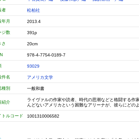
版者
松柏社
版年月
2013.4
ージ数
391p
きさ
20cm
BN
978-4-7754-0189-7
類
93029
般件名
アメリカ文学
誌種別
一般和書
ライヴァルの作家や読者、時代の思潮などと格闘する作
容紹介
んどないアメリカという困難なアリーナが、彼らにどの
イトルコード
1001310006582