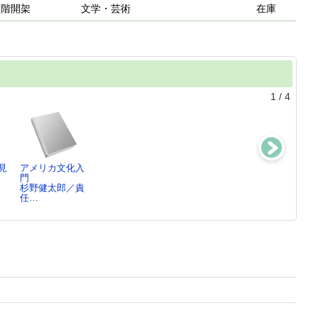
２階開架
文学・芸術
在庫
1
/
4
見
アメリカ文化入
スノーバウンド
葛登志岬の雁
土にまみれた旗
門
@札幌連続殺人
よ、雁たちよ
ウィリアム・フ
杉野健太郎／責
平石貴樹／著
平石貴樹／著
ォ…
任…