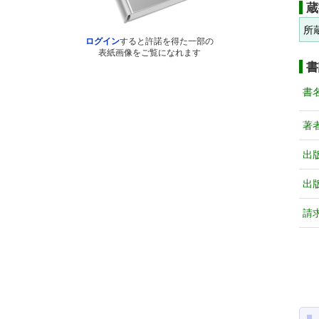
蔵
所
ログイン
すると許諾を得た一部の
表紙画像をご覧になれます
書
書
著
出
出
請