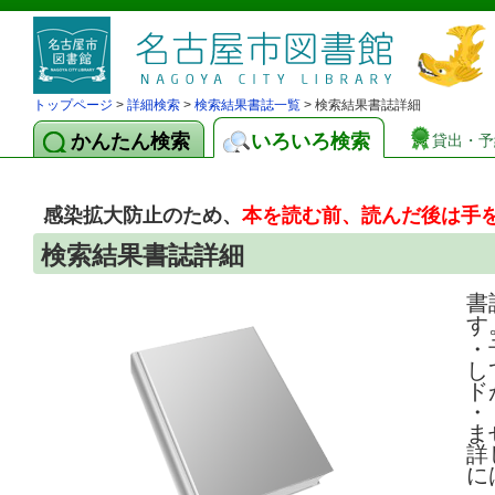
トップページ
>
詳細検索
>
検索結果書誌一覧
> 検索結果書誌詳細
かんたん検索
いろいろ検索
貸出・予
感染拡大防止のため、
本を読む前、読んだ後は手
検索結果書誌詳細
書
す
・
し
ド
・
ま
詳
に