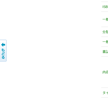
IS
一
分
一
書
内
タ