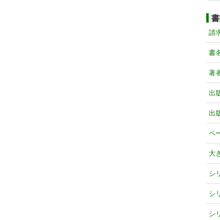
書
請
書
著
出
出
ペ
大
シ
シ
シ