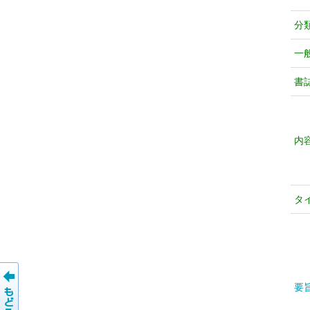
分
一
書
内
タ
要