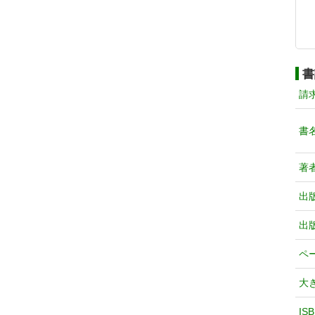
書
請
書
著
出
出
ペ
大
IS