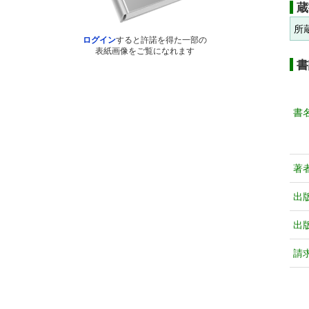
蔵
所
ログイン
すると許諾を得た一部の
表紙画像をご覧になれます
書
書
著
出
出
請