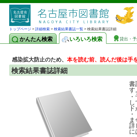
トップページ
>
詳細検索
>
検索結果書誌一覧
> 検索結果書誌詳細
かんたん検索
いろいろ検索
貸出・予
感染拡大防止のため、
本を読む前、読んだ後は手
検索結果書誌詳細
書
す
・
し
ド
・
ま
詳
に