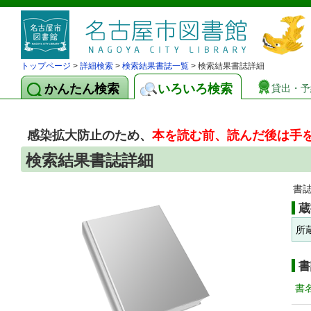
トップページ
>
詳細検索
>
検索結果書誌一覧
> 検索結果書誌詳細
かんたん検索
いろいろ検索
貸出・予
感染拡大防止のため、
本を読む前、読んだ後は手
検索結果書誌詳細
書
蔵
所
書
書