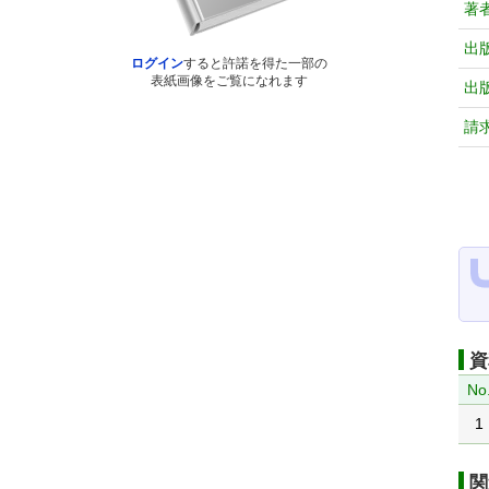
著
出
ログイン
すると許諾を得た一部の
表紙画像をご覧になれます
出
請
資
No
1
関