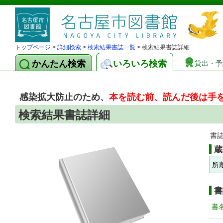
トップページ
>
詳細検索
>
検索結果書誌一覧
> 検索結果書誌詳細
かんたん検索
いろいろ検索
貸出・予
感染拡大防止のため、
本を読む前、読んだ後は手
検索結果書誌詳細
書
蔵
所
書
書