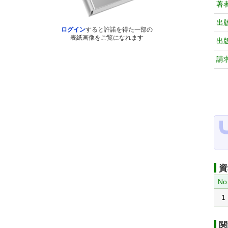
著
出
ログイン
すると許諾を得た一部の
表紙画像をご覧になれます
出
請
資
No
1
関