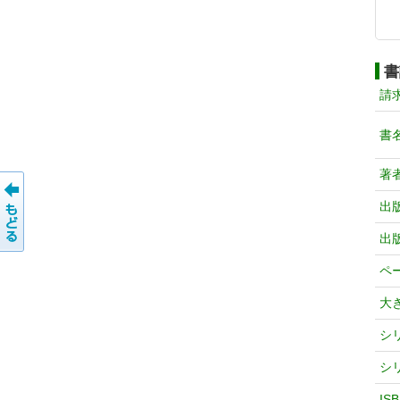
書
請
書
著
出
出
ペ
大
シ
シ
IS