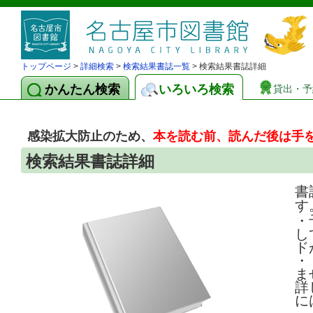
トップページ
>
詳細検索
>
検索結果書誌一覧
> 検索結果書誌詳細
かんたん検索
いろいろ検索
貸出・予
感染拡大防止のため、
本を読む前、読んだ後は手
検索結果書誌詳細
書
す
・
し
ド
・
ま
詳
に