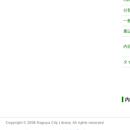
分
一
書
内
タ
内
Copyright © 2008 Nagoya City Library. All rights reserved.