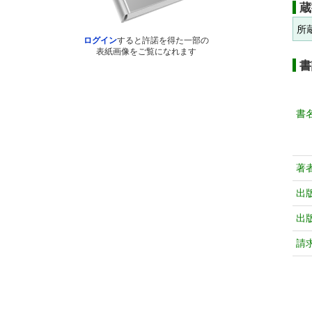
蔵
所
ログイン
すると許諾を得た一部の
表紙画像をご覧になれます
書
書
著
出
出
請