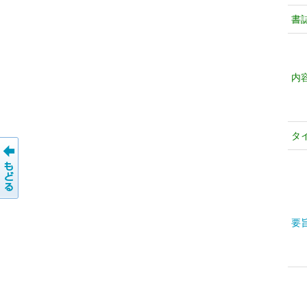
書
内
タ
要