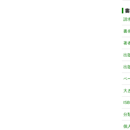
書
請
書
著
出
出
ペ
大
IS
分
個