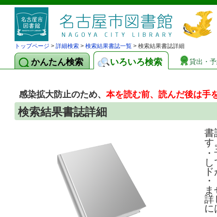
トップページ
>
詳細検索
>
検索結果書誌一覧
> 検索結果書誌詳細
かんたん検索
いろいろ検索
貸出・予
感染拡大防止のため、
本を読む前、読んだ後は手
検索結果書誌詳細
書
す
・
し
ド
・
ま
詳
に