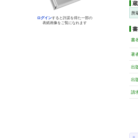
蔵
所
ログイン
すると許諾を得た一部の
表紙画像をご覧になれます
書
書
著
出
出
請