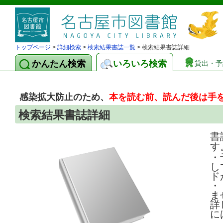
トップページ
>
詳細検索
>
検索結果書誌一覧
> 検索結果書誌詳細
かんたん検索
いろいろ検索
貸出・予
感染拡大防止のため、
本を読む前、読んだ後は手
検索結果書誌詳細
書
す
・
し
ド
・
ま
詳
に