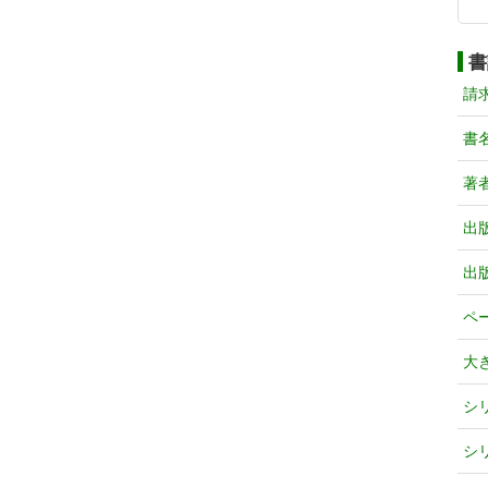
書
請
書
著
出
出
ペ
大
シ
シ