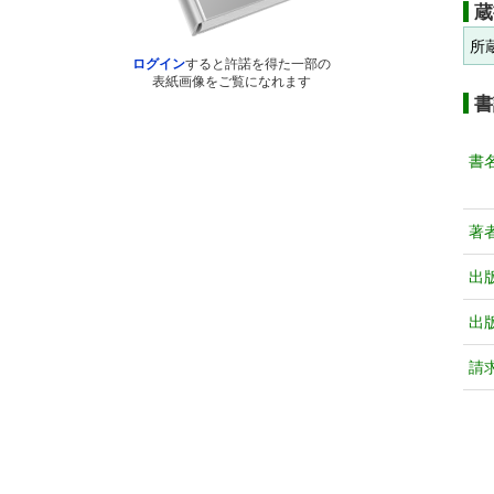
蔵
所
ログイン
すると許諾を得た一部の
表紙画像をご覧になれます
書
書
著
出
出
請