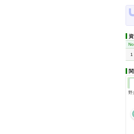
資
No
1
関
野