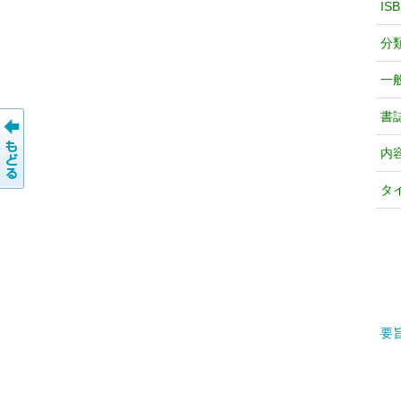
IS
分
一
書
内
タ
要