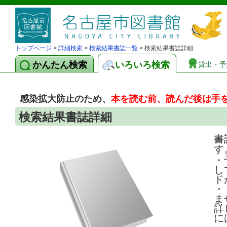
トップページ
>
詳細検索
>
検索結果書誌一覧
> 検索結果書誌詳細
かんたん検索
いろいろ検索
貸出・予
感染拡大防止のため、
本を読む前、読んだ後は手
検索結果書誌詳細
書
す
・
し
ド
・
ま
詳
に