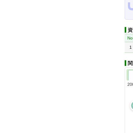
資
No
1
関
20