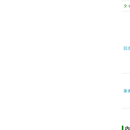
タ
目
著
内