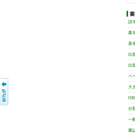
書
請
書
著
出
出
ペ
大
IS
分
一
書