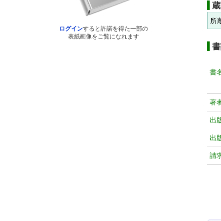
蔵
所
ログイン
すると許諾を得た一部の
表紙画像をご覧になれます
書
書
著
出
出
請