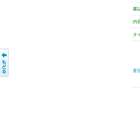
書
内
タ
要