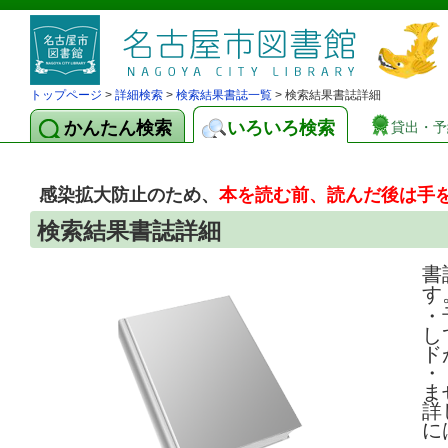
トップページ
>
詳細検索
>
検索結果書誌一覧
> 検索結果書誌詳細
かんたん検索
いろいろ検索
貸出・予
感染拡大防止のため、
本を読む前、読んだ後は手
検索結果書誌詳細
書
す
・
し
ド
・
ま
詳
に