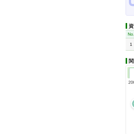
資
No
1
関
20