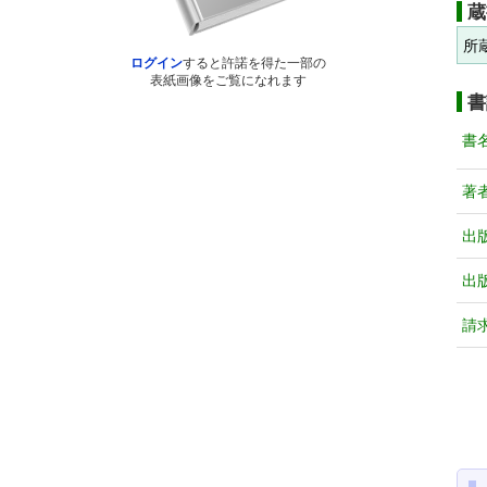
蔵
所
ログイン
すると許諾を得た一部の
表紙画像をご覧になれます
書
書
著
出
出
請