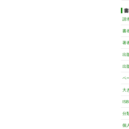
書
請
書
著
出
出
ペ
大
IS
分
個