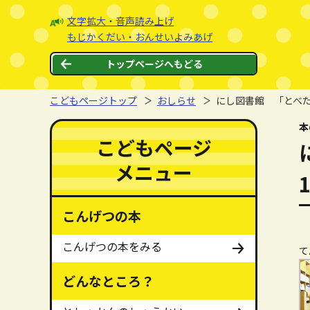
本文へジャンプする。
ページの先頭です。
文字拡大・音声読み上げ
もじかくだい・おんせいよみあげ
トップページへもどる
こどもページトップ
おしらせ
にし図書館 「とべた
ここから本文です。
本
ここからメインメニューです。
メインメニューをスキップする
こどもページ
メニュー
こんげつの本
こんげつの本をみる
て
どんなところ？