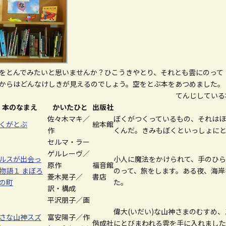
をとんでみたいと思いませんか？ひこうきやとり、それとも雲にのって
からはどんなけしきが見えるのでしょう。空をとぶ本をあつめました。
てんじしている
本のなまえ
かいたひと
出版社
佐々木マキ／
ぼくがつくっているもの、それは
くがとぶ
絵本館
作
くんだ。きみもぼくといっしょにと
セルマ・ラー
ゲルレーヴ／
ルスが出会っ
小人に魔法をかけられて、手のひ
原作
福音館
物語１ まぼろ
のって、旅をします。ある夜、海岸
菱木晃子／
書店
の町
た。
訳・構成
平沢朋子／画
偉大(いだい)な山神さまのむすめ
さな山神スズ
富安陽子／作
偕成社
にとびまわれる雲を手に入れました