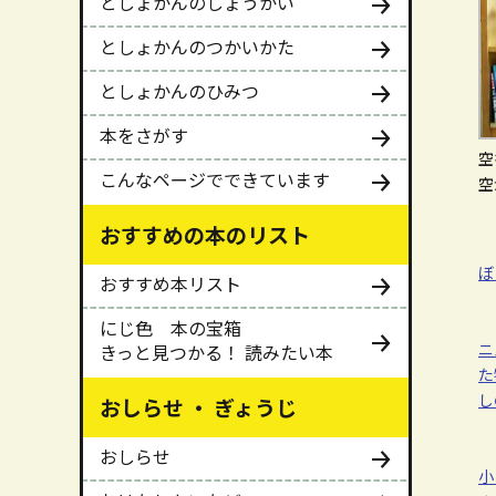
としょかんのしょうかい
としょかんのつかいかた
としょかんのひみつ
本をさがす
空
こんなページでできています
空
おすすめの本のリスト
ぼ
おすすめ本リスト
にじ色 本の宝箱
ニ
きっと見つかる！ 読みたい本
た
し
おしらせ ・ ぎょうじ
おしらせ
小