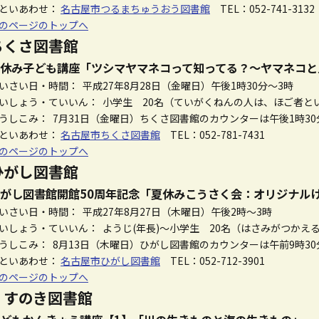
といあわせ：
名古屋市つるまちゅうおう図書館
TEL：052-741-3132
のページのトップへ
ちくさ図書館
休み子ども講座「ツシマヤマネコって知ってる？～ヤマネコと
いさい日・時間： 平成27年8月28日（金曜日）午後1時30分～3時
いしょう・ていいん： 小学生 20名（ていがくねんの人は、ほご者と
うしこみ： 7月31日（金曜日）ちくさ図書館のカウンターは午後1時3
といあわせ：
名古屋市ちくさ図書館
TEL：052-781-7431
のページのトップへ
ひがし図書館
がし図書館開館50周年記念「夏休みこうさく会：オリジナル
いさい日・時間： 平成27年8月27日（木曜日）午後2時～3時
いしょう・ていいん： ようじ(年長)～小学生 20名（はさみがつかえ
うしこみ： 8月13日（木曜日）ひがし図書館のカウンターは午前9時3
といあわせ：
名古屋市ひがし図書館
TEL：052-712-3901
のページのトップへ
くすのき図書館