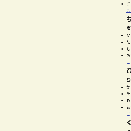
お
こ
夏
か
た
も
お
こ
ひ
か
た
も
お
こ