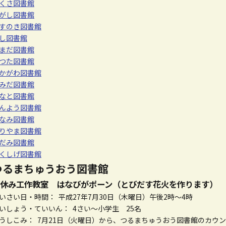
くさ図書館
がし図書館
すのき図書館
し図書館
まだ図書館
つた図書館
かがわ図書館
みだ図書館
なと図書館
んよう図書館
なみ図書館
りやま図書館
だみ図書館
くしげ図書館
つるまちゅうおう図書館
休み工作教室 はなびがポーン（とびだす花火を作ります）
いさい日・時間： 平成27年7月30日（木曜日）午後2時～4時
いしょう・ていいん： 4さい～小学生 25名
うしこみ： 7月21日（火曜日）から、つるまちゅうおう図書館のカウ