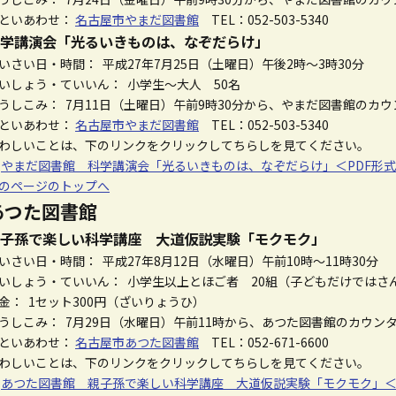
といあわせ：
名古屋市やまだ図書館
TEL：052-503-5340
学講演会「光るいきものは、なぞだらけ」
いさい日・時間： 平成27年7月25日（土曜日）午後2時～3時30分
いしょう・ていいん： 小学生～大人 50名
うしこみ： 7月11日（土曜日）午前9時30分から、やまだ図書館のカ
といあわせ：
名古屋市やまだ図書館
TEL：052-503-5340
わしいことは、下のリンクをクリックしてちらしを見てください。
☆
やまだ図書館 科学講演会「光るいきものは、なぞだらけ」＜PDF形式 
のページのトップへ
あつた図書館
子孫で楽しい科学講座 大道仮説実験「モクモク」
いさい日・時間： 平成27年8月12日（水曜日）午前10時～11時30分
いしょう・ていいん： 小学生以上とほご者 20組（子どもだけではさ
金： 1セット300円（ざいりょうひ）
うしこみ： 7月29日（水曜日）午前11時から、あつた図書館のカウン
といあわせ：
名古屋市あつた図書館
TEL：052-671-6600
わしいことは、下のリンクをクリックしてちらしを見てください。
☆
あつた図書館 親子孫で楽しい科学講座 大道仮説実験「モクモク」＜PD