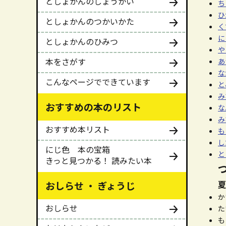
としょかんのしょうかい
ち
ひ
としょかんのつかいかた
く
に
としょかんのひみつ
や
本をさがす
あ
な
こんなページでできています
と
み
おすすめの本のリスト
な
み
おすすめ本リスト
も
し
にじ色 本の宝箱
と
きっと見つかる！ 読みたい本
夏
おしらせ ・ ぎょうじ
か
おしらせ
た
も