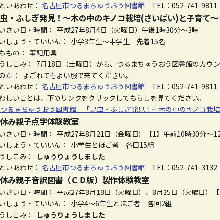
といあわせ：
名古屋市つるまちゅうおう図書館
TEL：052-741-9811
虫・ふしぎ発見！～木の中のキノコ栽培(さいばい)と子育て～
いさい日・時間： 平成27年8月4日（火曜日）午後1時30分～3時
いしょう・ていいん： 小学3年生～中学生 先着15名
ちもの： 筆記用具
うしこみ： 7月18日（土曜日）から、つるまちゅうおう図書館のカウン
のた： よごれてもよい服で来てください。
といあわせ：
名古屋市つるまちゅうおう図書館
TEL：052-741-9811
わしいことは、下のリンクをクリックしてちらしを見てください。
☆
つるまちゅうおう図書館 「昆虫・ふしぎ発見！～木の中のキノコ栽培(さ
休み親子点字体験教室
いさい日・時間： 平成27年8月21日（金曜日）【1】午前10時30分～1
いしょう・ていいん： 小学生とほご者 各回15組
うしこみ：
しゅうりょうしました
といあわせ：
名古屋市つるまちゅうおう図書館
TEL：052-741-3132
休み親子音訳図書（ＣＤ版）製作体験教室
いさい日・時間： 平成27年8月18日（火曜日）、8月25日（火曜日）【1
いしょう・ていいん： 小学4～6年生とほご者 各回2組
うしこみ：
しゅうりょうしました