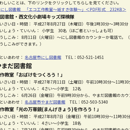
わしいことは、下のリンクをクリックしてちらしを見てください。
☆
にし図書館 「エコ工作教室～紙すき体験～」＜PDF形式 232KB＞
図書館・西文化小劇場キッズ探検隊
いさい日・時間： 平成27年8月27日（木曜日）午後1時30分～3時30分
いしょう・ていいん： 小学生 30名（ほご者といっしょも可）
うしこみ： 8月11日（火曜日）～にし図書館のカウンターか電話で。（にし
うしこみができます。）
といあわせ：
名古屋市にし図書館
TEL：052-521-1451
やまだ図書館
作教室「おばけをつくろう！」
いさい日・時間： 平成27年7月11日（土曜日）午前10時30分～11時30
いしょう・ていいん： 4さい～小学生 12名
うしこみ： 6月26日（金曜日）午前9時30分から、やまだ図書館のカ
といあわせ：
名古屋市やまだ図書館
TEL：052-503-5340
作教室「光の万華鏡(まんげきょう)を作ろう！」
いさい日・時間： 平成27年8月7日（金曜日）午前10時30分～11時30
いしょう・ていいん： 4さい～小学生 18名
うしこみ： 7月24日（金曜日）午前9時30分から、やまだ図書館のカ