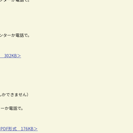
ウンターか電話で。
302KB＞
んかできません）
ターか電話で。
F形式 176KB＞