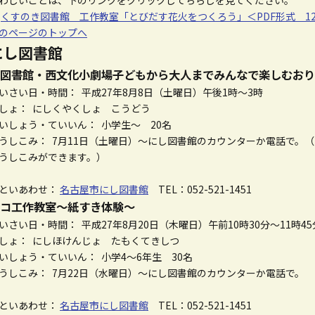
わしいことは、下のリンクをクリックしてちらしを見てください。
☆
くすのき図書館 工作教室「とびだす花火をつくろう」＜PDF形式 12
のページのトップへ
にし図書館
図書館・西文化小劇場子どもから大人までみんなで楽しむおり
いさい日・時間： 平成27年8月8日（土曜日）午後1時～3時
しょ： にしくやくしょ こうどう
いしょう・ていいん： 小学生～ 20名
うしこみ： 7月11日（土曜日）～にし図書館のカウンターか電話で。（にし
うしこみができます。）
といあわせ：
名古屋市にし図書館
TEL：052-521-1451
コ工作教室～紙すき体験～
いさい日・時間： 平成27年8月20日（木曜日）午前10時30分～11時45
しょ： にしほけんじょ たもくてきしつ
いしょう・ていいん： 小学4～6年生 30名
うしこみ： 7月22日（水曜日）～にし図書館のカウンターか電話で。
といあわせ：
名古屋市にし図書館
TEL：052-521-1451