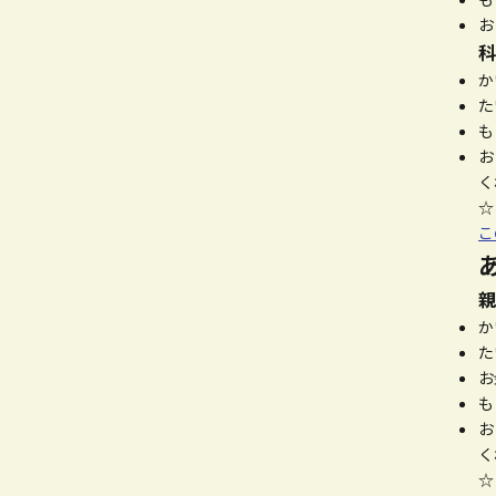
お
科
か
た
も
お
く
こ
親
か
た
お
も
お
く