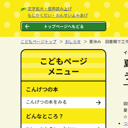
本文へジャンプする。
ページの先頭です。
文字拡大・音声読み上げ
もじかくだい・おんせいよみあげ
トップページへもどる
こどもページトップ
おしらせ
夏休み 図書館で工
ここから本文です。
イ
ここからメインメニューです。
メインメニューをスキップする
こどもページ
メニュー
こんげつの本
こんげつの本をみる
図
夏
どんなところ？
☆
つ