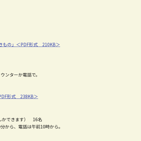
の」＜PDF形式 210KB＞
カウンターか電話で。
F形式 238KB＞
んかできます） 16名
0分から、電話は午前10時から。