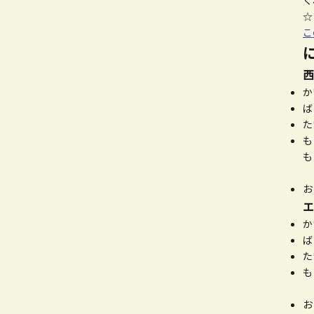
く
こ
西
か
ば
た
も
も
お
エ
か
ば
た
も
お