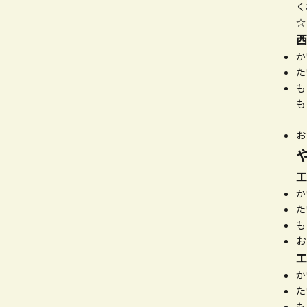
く
西
か
た
も
も
お
工
か
た
も
お
工
か
た
も