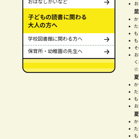
おはなしかいなど
お
昆
子どもの読書に関わる
か
大人の方へ
た
も
学校図書館に関わる方へ
も
そ
保育所・幼稚園の先生へ
お
く
メインメニューここまで。
夏
か
た
も
お
夏
か
た
も