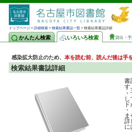
トップページ
>
詳細検索
>
検索結果書誌一覧
> 検索結果書誌詳細
かんたん検索
いろいろ検索
貸出・予
感染拡大防止のため、
本を読む前、読んだ後は手
検索結果書誌詳細
書
す
・
し
ド
・
ま
詳
に