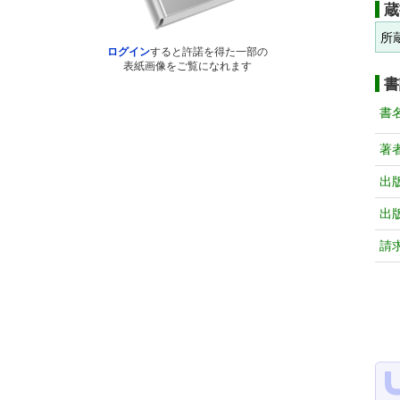
蔵
所
ログイン
すると許諾を得た一部の
表紙画像をご覧になれます
書
書
著
出
出
請