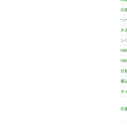
出
ペ
大
シ
IS
IS
分
書
タ
司