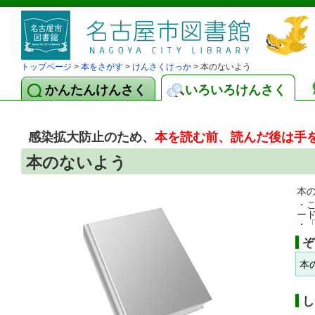
トップページ
>
本をさがす
>
けんさくけっか
> 本のないよう
かんたんけんさく
いろいろけんさく
感染拡大防止のため、
本を読む前、読んだ後は手
本のないよう
本
・
ー
・
ぞ
本
し