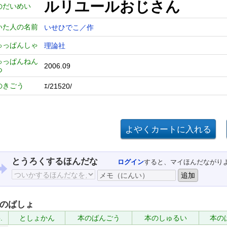
ルリユールおじさん
のだいめい
いた人の名前
いせひでこ／作
ゅっぱんしゃ
理論社
ゅっぱんねん
2006.09
つ
のきごう
ｴ/21520/
とうろくするほんだな
ログイン
すると、マイほんだながり
のばしょ
.
としょかん
本のばんごう
本のしゅるい
本の