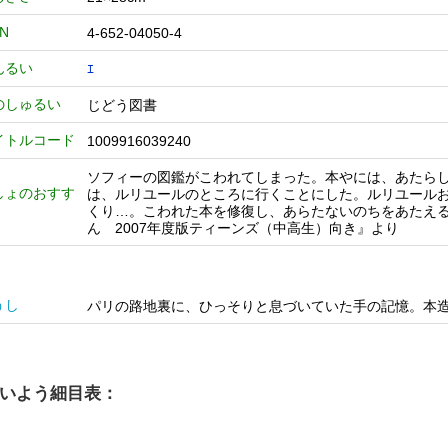
BN
4-652-04050-4
んるい
ｴ
のしゅるい
じどう図書
イトルコード
1009916039240
ソフィーの図鑑がこわれてしまった。本やには、あたら
しょのおすす
は、ルリユールのところに行くことにした。ルリユール
くり…。こわれた本を修復し、あらたないのちをあたえ
ん 2007年度版ティーンズ（中高生）向き』より
うし
パリの路地裏に、ひっそりと息づいていた手の記憶。本
いよう細目表：