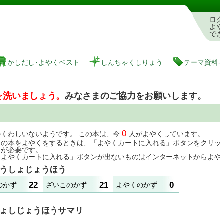
としょかんぞうしょけんさく・よやくシステム
ロ
よ
で
かしだし･よやくベスト
しんちゃくしりょう
テーマ資料
を洗いましょう。
みなさまのご協力をお願いします。
0
のくわしいないようです。 この本は、今
人がよやくしています。
この本をよやくをするときは、「よやくカートに入れる」ボタンをクリ
ドが必要です。
「よやくカートに入れる」ボタンが出ないものはインターネットからよ
うしょじょうほう
22
21
0
のかず
ざいこのかず
よやくのかず
ょしじょうほうサマリ