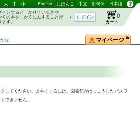
大
中
小
English
にほんご
中文
한국어
日本語
グインすると かりている本や
0
やくの本を かくにんすることが
きます。
カート
マイページ
-かな
ックしてください。よやくするには、図書館がはっこうしたパスワ
やくできません。