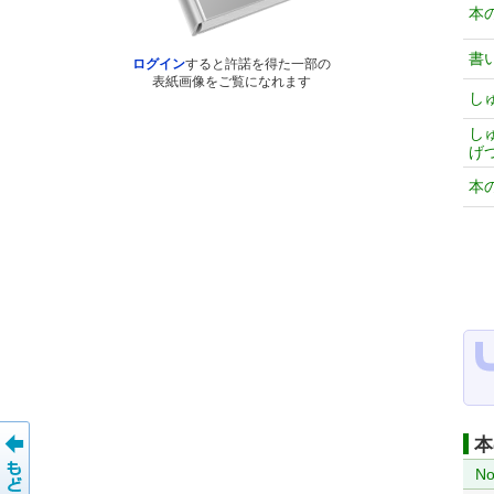
本
書
ログイン
すると許諾を得た一部の
表紙画像をご覧になれます
し
し
げ
本
本
No