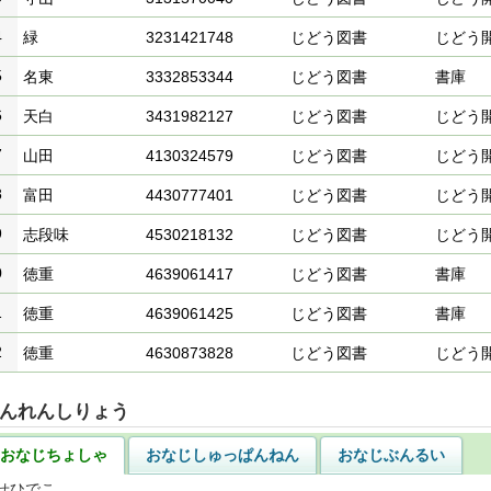
4
緑
3231421748
じどう図書
じどう
5
名東
3332853344
じどう図書
書庫
6
天白
3431982127
じどう図書
じどう
7
山田
4130324579
じどう図書
じどう
8
富田
4430777401
じどう図書
じどう
9
志段味
4530218132
じどう図書
じどう
0
徳重
4639061417
じどう図書
書庫
1
徳重
4639061425
じどう図書
書庫
2
徳重
4630873828
じどう図書
じどう
んれんしりょう
おなじちょしゃ
おなじしゅっぱんねん
おなじぶんるい
せひでこ