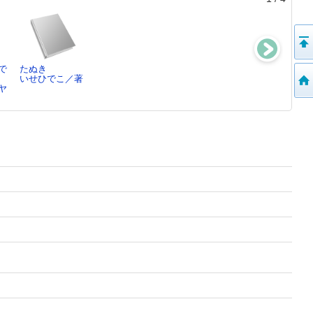
で
たぬき
けんちゃんのも
風のことば空の
旅する絵描きタ
いせひでこ／著
みの木
ことば ： 語
ブローの向こう
ヤ
美谷島邦子／文,
りかけ…
へ
…
長田弘／詩,い
いせひでこ／著
せ…