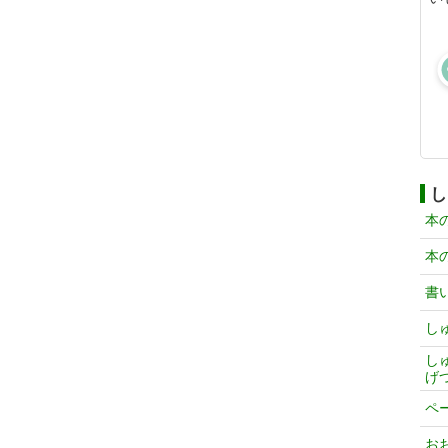
し
本
本
書
し
し
げ
ペ
お