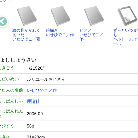
絵の具がかわく
絵描き
ピアノ
ずっといつま
あいだ
いせひでこ／作
いせひでこ／
も
いせひでこ／著
[作…
バルト・ムイ
ー…
ょししょうさい
のきごう
ｴ/21520/
のだいめい
ルリユールおじさん
いた人の名前
いせひでこ／作
ゅっぱんしゃ
理論社
ゅっぱんねん
2006.09
つ
ージすう
56p
おきさ
21×28cm