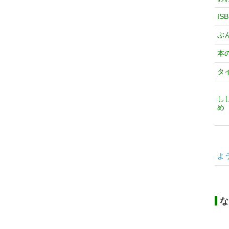
IS
ぶ
本
タ
し
め
よ
な