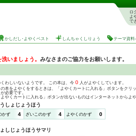
としょかんぞうしょけんさく・よやくシステム
ロ
よ
で
かしだし･よやくベスト
しんちゃくしりょう
テーマ資料
を洗いましょう。
みなさまのご協力をお願いします。
0
のくわしいないようです。 この本は、今
人がよやくしています。
この本をよやくをするときは、「よやくカートに入れる」ボタンをクリ
ドが必要です。
「よやくカートに入れる」ボタンが出ないものはインターネットからよ
うしょじょうほう
4
4
0
のかず
ざいこのかず
よやくのかず
ょしじょうほうサマリ