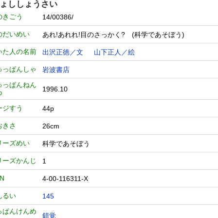
ょししょうさい
のきごう
14/00386/
のだいめい
あれ!あれれ!目のさっかく? (科学であそぼう)
いた人の名前
出沢正徳／文
山下正人／絵
ゅっぱんしゃ
岩波書店
ゅっぱんねん
1996.10
つ
ージすう
44p
おきさ
26cm
リーズめい
科学であそぼう
リーズかんじ
1
BN
4-00-116311-X
んるい
145
っぱんけんめ
錯覚