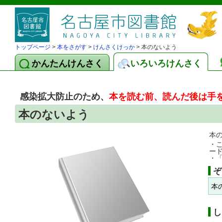
トップページ
>
本をさがす
>
けんさくけっか
> 本のないよう
かんたんけんさく
いろいろけんさく
感染拡大防止のため、
本を読む前、読んだ後は手
本のないよう
本
・
ー
・
ぞ
本
し