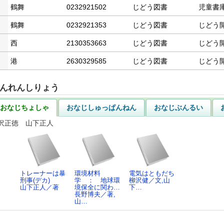
鶴舞
0232921502
じどう図書
児童書
鶴舞
0232921353
じどう図書
じどう
西
2130353663
じどう図書
じどう
港
2630329585
じどう図書
じどう
んれんしりょう
おなじちょしゃ
おなじしゅっぱんねん
おなじぶんるい
沢正徳 山下正人
トレーナーは暴
環境材料
電気はともだち
刑事(デカ)
学 ： 地球環
柳沢健／文,山
山下正人／著
境保全に関わ…
下…
長野博夫／著,
山…