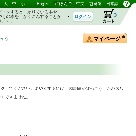
大
中
小
English
にほんご
中文
한국어
日本語
グインすると かりている本や
0
やくの本を かくにんすることが
きます。
カート
マイページ
-かな
ックしてください。よやくするには、図書館がはっこうしたパスワ
やくできません。