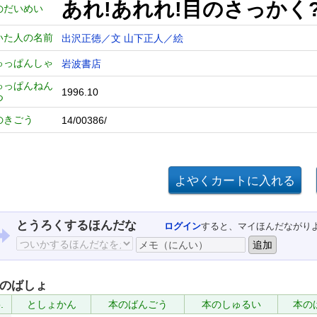
あれ!あれれ!目のさっかく
のだいめい
いた人の名前
出沢正徳／文
山下正人／絵
ゅっぱんしゃ
岩波書店
ゅっぱんねん
1996.10
つ
のきごう
14/00386/
とうろくするほんだな
ログイン
すると、マイほんだながり
のばしょ
.
としょかん
本のばんごう
本のしゅるい
本の