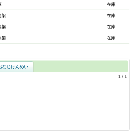
庫
在庫
開架
在庫
開架
在庫
開架
在庫
おなじけんめい
1
/
1