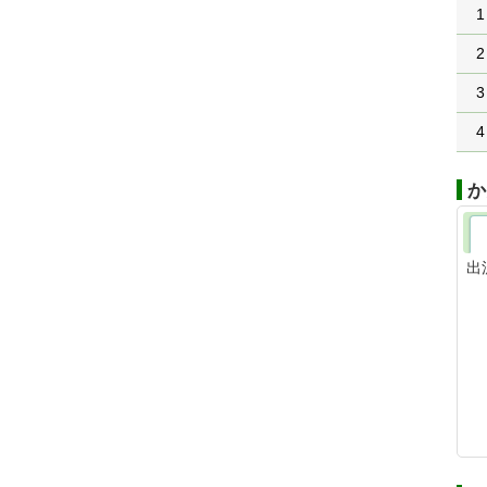
1
2
3
4
か
出