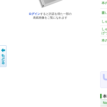
本
書
ログイン
すると許諾を得た一部の
表紙画像をご覧になれます
し
し
げ
本
本
No