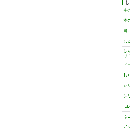
し
本
本
書
し
し
げ
ペ
お
シ
シ
IS
ぶ
い