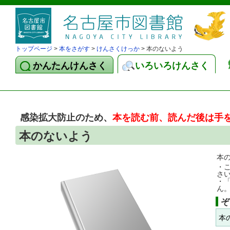
トップページ
>
本をさがす
>
けんさくけっか
> 本のないよう
かんたんけんさく
いろいろけんさく
感染拡大防止のため、
本を読む前、読んだ後は手
本のないよう
本
・
さ
・
ん
ぞ
本