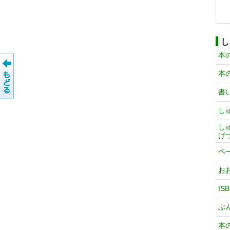
し
本
本
書
し
し
げ
ペ
お
IS
ぶ
本