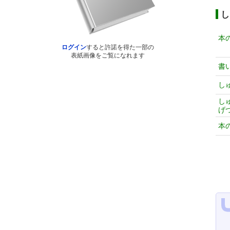
し
本
ログイン
すると許諾を得た一部の
表紙画像をご覧になれます
書
し
し
げ
本