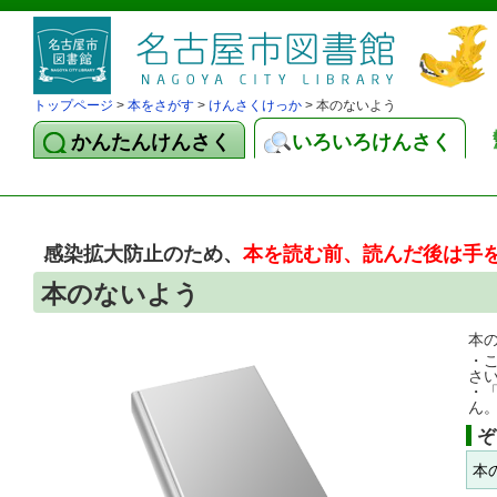
トップページ
>
本をさがす
>
けんさくけっか
> 本のないよう
かんたんけんさく
いろいろけんさく
感染拡大防止のため、
本を読む前、読んだ後は手
本のないよう
本
・
さ
・
ん
ぞ
本