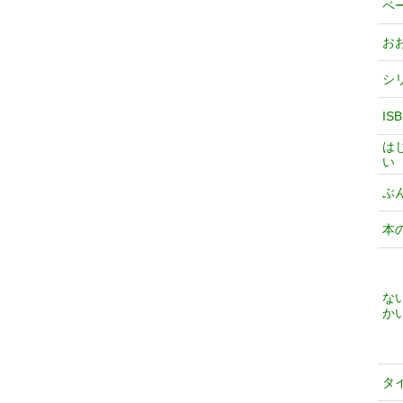
ペ
お
シ
IS
は
い
ぶ
本
な
か
タ