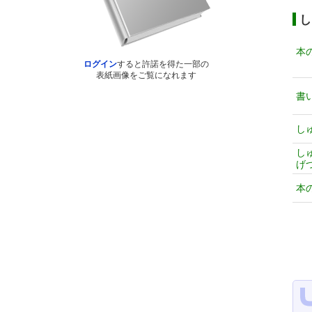
し
本
ログイン
すると許諾を得た一部の
表紙画像をご覧になれます
書
し
し
げ
本