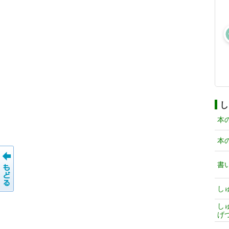
し
本
本
書
し
し
げ