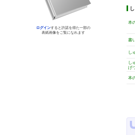
し
本
ログイン
すると許諾を得た一部の
表紙画像をご覧になれます
書
し
し
げ
本