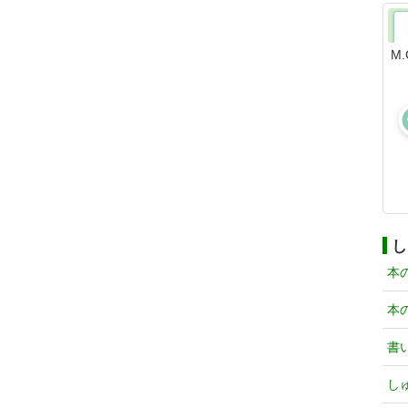
M
し
本
本
書
し