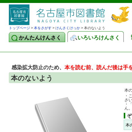
トップページ
>
本をさがす
>
けんさくけっか
> 本のないよう
かんたんけんさく
いろいろけんさく
感染拡大防止のため、
本を読む前、読んだ後は手
本のないよう
本
・
さ
・
ん
ぞ
本