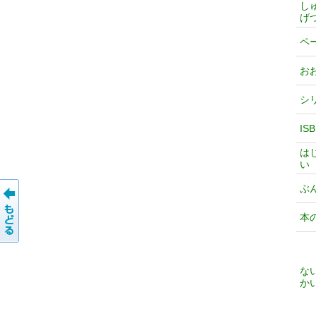
し
げ
ペ
お
シ
IS
は
い
ぶ
本
な
か