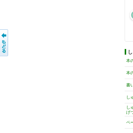
し
本
本
書
し
し
げ
ペ