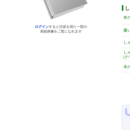
し
本
ログイン
すると許諾を得た一部の
書
表紙画像をご覧になれます
し
し
げ
本