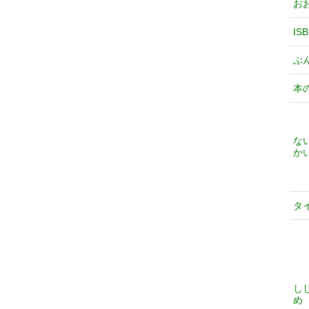
お
IS
ぶ
本
な
か
タ
し
め