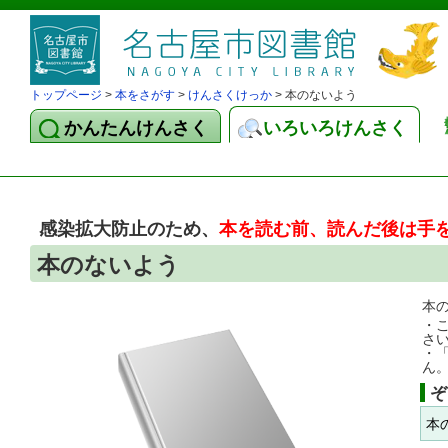
トップページ
>
本をさがす
>
けんさくけっか
> 本のないよう
かんたんけんさく
いろいろけんさく
感染拡大防止のため、
本を読む前、読んだ後は手
本のないよう
本
・
さ
・
ん
ぞ
本