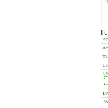
し
本
本
書
し
し
げ
ペ
お
IS