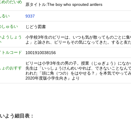
じめのだいめ
原タイトル:The boy who sprouted antlers
んるい
9337
のしゅるい
じどう図書
いようしょう
小学校3年生のビリーは、いつも気が散ってものごとに
い
よ」と諭され、ビリーもその気になってきた。すると友
イトルコード
1001910038156
ビリーは小学3年生の男の子。授業（じゅぎょう）にな
しょのおすす
先生は「いっしょうけんめいやれば、できないことなん
われた「頭に角（つの）をはやせる？」を本気でやって
2020年度版小学生向き』より
いよう細目表：