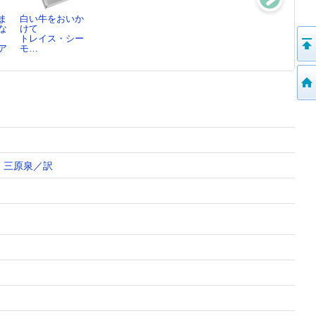
ま
白い牛をおいか
ちいさなちいさ
なみのむこうに
こうさぎたちの
な
けて
なヤクのガーテ
ブリッタ・テッ
クリスマス
トレイス・シー
ィ
ケ…
エイドリアン・
ア
モ…
ルー・フレイザ
ア…
ー…
三原泉／訳