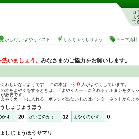
としょかんぞうしょけんさく・よやくシステム
ロ
よ
で
かしだし･よやくベスト
しんちゃくしりょう
テーマ資料
を洗いましょう。
みなさまのご協力をお願いします。
0
のくわしいないようです。 この本は、今
人がよやくしています。
この本をよやくをするときは、「よやくカートに入れる」ボタンをクリ
ドが必要です。
「よやくカートに入れる」ボタンが出ないものはインターネットからよ
うしょじょうほう
20
12
0
のかず
ざいこのかず
よやくのかず
ょしじょうほうサマリ