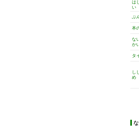
は
い
ぶ
本
な
か
タ
し
め
な