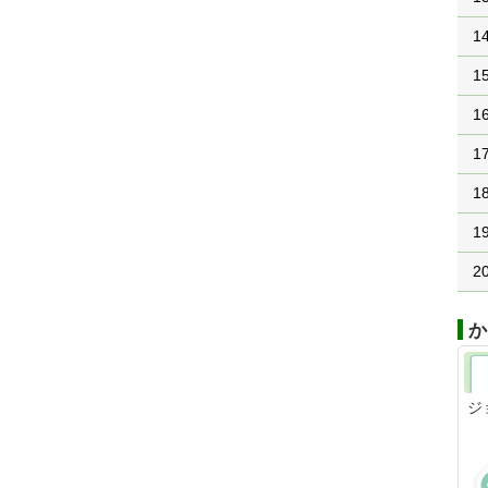
1
1
1
1
1
1
2
か
ジ