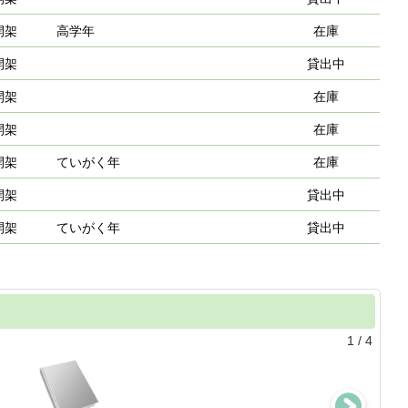
開架
高学年
在庫
開架
貸出中
開架
在庫
開架
在庫
開架
ていがく年
在庫
開架
貸出中
開架
ていがく年
貸出中
1
/
4