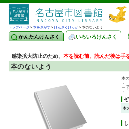
トップページ
>
本をさがす
>
けんさくけっか
> 本のないよう
かんたんけんさく
いろいろけんさく
感染拡大防止のため、
本を読む前、読んだ後は手
本のないよう
本
・
ー
・
ぞ
本
し