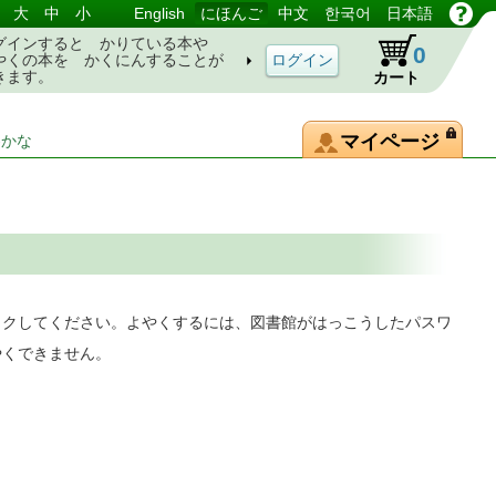
大
中
小
English
にほんご
中文
한국어
日本語
グインすると かりている本や
0
やくの本を かくにんすることが
きます。
カート
マイページ
-かな
ックしてください。よやくするには、図書館がはっこうしたパスワ
やくできません。