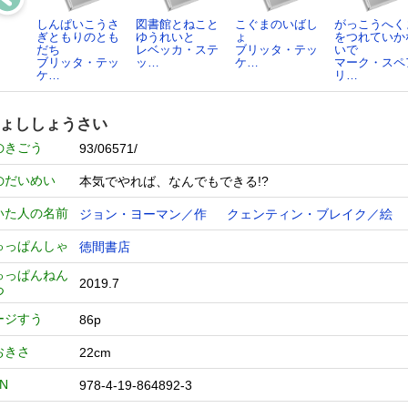
しんぱいこうさ
図書館とねこと
こぐまのいばし
がっこうへく
ぎともりのとも
ゆうれいと
ょ
をつれていか
だち
レベッカ・ステ
ブリッタ・テッ
いで
ブリッタ・テッ
ッ…
ケ…
マーク・スペ
ケ…
リ…
ょししょうさい
のきごう
93/06571/
のだいめい
本気でやれば、なんでもできる!?
いた人の名前
ジョン・ヨーマン／作
クェンティン・ブレイク／絵
ゅっぱんしゃ
徳間書店
ゅっぱんねん
2019.7
つ
ージすう
86p
おきさ
22cm
BN
978-4-19-864892-3