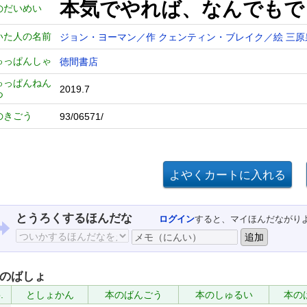
本気でやれば、なんでもで
のだいめい
いた人の名前
ジョン・ヨーマン／作
クェンティン・ブレイク／絵
三原
ゅっぱんしゃ
徳間書店
ゅっぱんねん
2019.7
つ
のきごう
93/06571/
とうろくするほんだな
ログイン
すると、マイほんだながり
のばしょ
.
としょかん
本のばんごう
本のしゅるい
本の