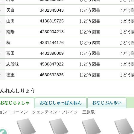
4
天白
3432345043
じどう図書
じどう
5
山田
4130815725
じどう図書
じどう
6
南陽
4230904213
じどう図書
じどう
7
楠
4331444176
じどう図書
じどう
8
富田
4431398009
じどう図書
じどう
9
志段味
4530847922
じどう図書
じどう
0
徳重
4630632836
じどう図書
じどう
んれんしりょう
おなじちょしゃ
おなじしゅっぱんねん
おなじぶんるい
ョン・ヨーマン クェンティン・ブレイク 三原泉