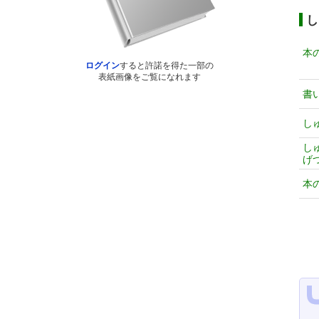
し
本
ログイン
すると許諾を得た一部の
表紙画像をご覧になれます
書
し
し
げ
本