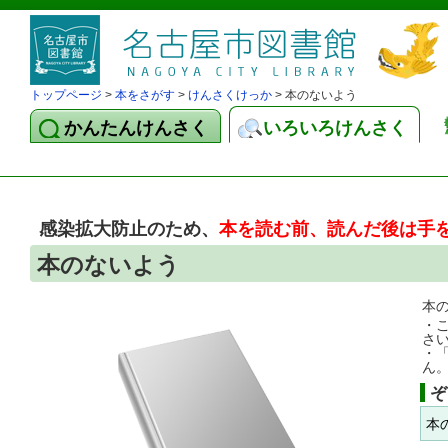
トップページ
>
本をさがす
>
けんさくけっか
> 本のないよう
かんたんけんさく
いろいろけんさく
感染拡大防止のため、
本を読む前、読んだ後は手
本のないよう
本
・
さ
・
ん
ぞ
本