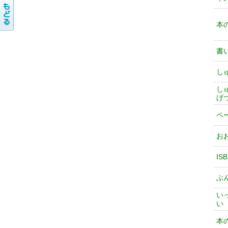
本
書
し
し
げ
ペ
お
IS
ぶ
い
い
本