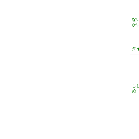
な
か
タ
し
め