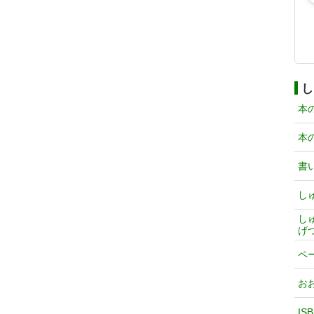
し
本
本
書
し
し
げ
ペ
お
IS