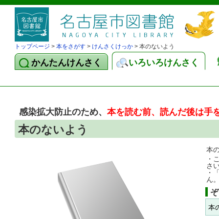
トップページ
>
本をさがす
>
けんさくけっか
> 本のないよう
かんたんけんさく
いろいろけんさく
感染拡大防止のため、
本を読む前、読んだ後は手
本のないよう
本
・
さ
・
ん
ぞ
本