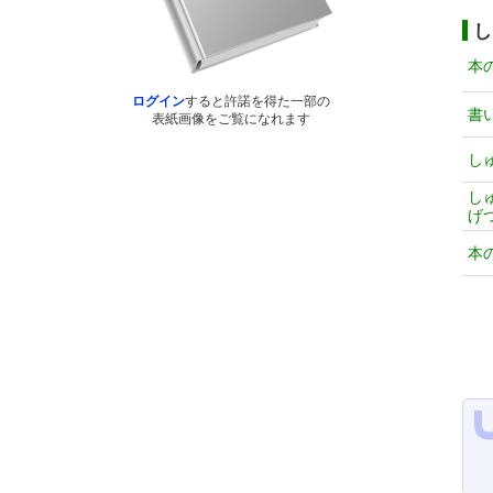
し
本
ログイン
すると許諾を得た一部の
書
表紙画像をご覧になれます
し
し
げ
本