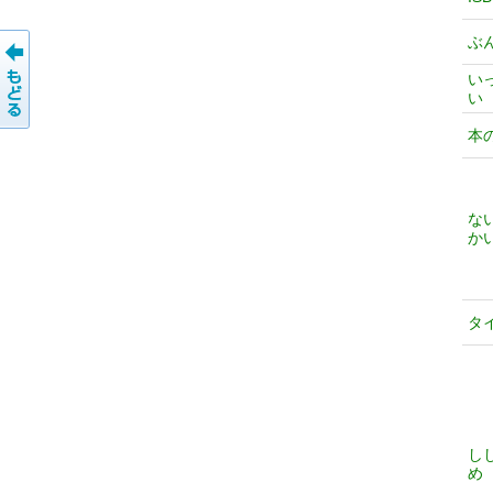
ぶ
い
い
本
な
か
タ
し
め