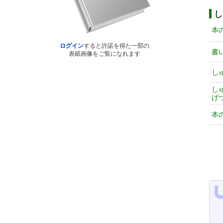
し
本
ログイン
すると許諾を得た一部の
書
表紙画像をご覧になれます
し
し
げ
本