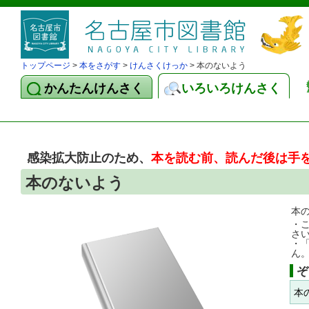
トップページ
>
本をさがす
>
けんさくけっか
> 本のないよう
かんたんけんさく
いろいろけんさく
感染拡大防止のため、
本を読む前、読んだ後は手
本のないよう
本
・
さ
・
ん
ぞ
本