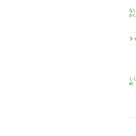
な
か
タ
し
め