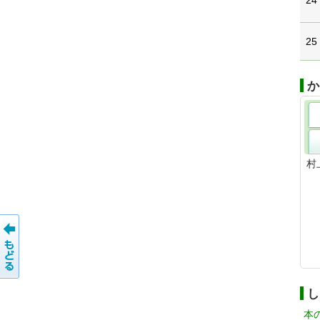
24
25
か
村
し
本