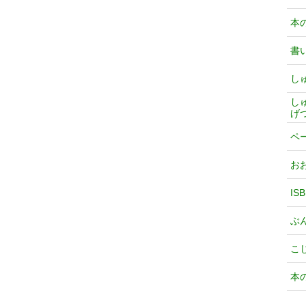
本
書
し
し
げ
ペ
お
IS
ぶ
こ
本