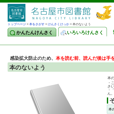
トップページ
>
本をさがす
>
けんさくけっか
> 本のないよう
かんたんけんさく
いろいろけんさく
感染拡大防止のため、
本を読む前、読んだ後は手
本のないよう
本
・
さ
・
ん
本