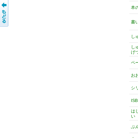
本
書
し
し
げ
ペ
お
シ
IS
は
い
ぶ