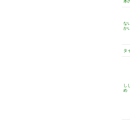
本
な
か
タ
し
め