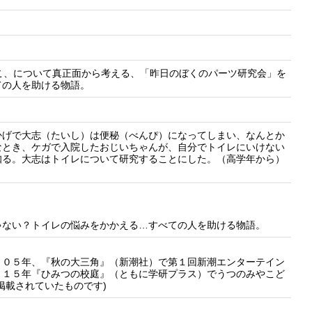
こ、について真正面から考える、「昨日のぼくのパーツ研究会」を
ての人を助ける物語。
かげで大志（たいし）は便秘（べんぴ）になってしまい、なんとか
なとき、ケガで入院したおじいちゃんが、自分でトイレにいけない
知る。大志はトイレについて研究することにした。（高学年から）
ゃない？トイレの悩みをかかえる…すべての人を助ける物語。
０５年、『秋の大三角』（新潮社）で第１回新潮エンターテイン
０１５年『ひみつの校庭』（ともに学研プラス）でうつのみやこど
掲載されていたものです)