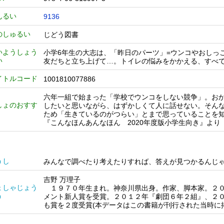
んるい
9136
のしゅるい
じどう図書
いようしょう
小学6年生の大志は、「昨日のパーツ」=ウンコやおしっ
い
友だちと立ち上げて…。トイレの悩みをかかえる、すべ
イトルコード
1001810077886
六年一組で始まった「学校でウンコをしない競争」。お
しょのおすす
したいと思いながら、はずかしくて人に話せない。そん
ため「生きているのがつらい」とまで思っていることを
『こんなほんあんなほん 2020年度版小学生向き』より
うし
みんなで調べたり考えたりすれば、答えが見つかるんじ
吉野 万理子
ょしゃじょう
１９７０年生まれ。神奈川県出身。作家、脚本家。２０
う
メント新人賞を受賞。２０１２年『劇団６年２組』、２
も賞を２度受賞(本データはこの書籍が刊行された当時に