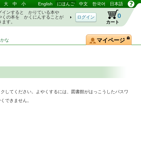
大
中
小
English
にほんご
中文
한국어
日本語
グインすると かりている本や
0
やくの本を かくにんすることが
きます。
カート
マイページ
-かな
ックしてください。よやくするには、図書館がはっこうしたパスワ
やくできません。