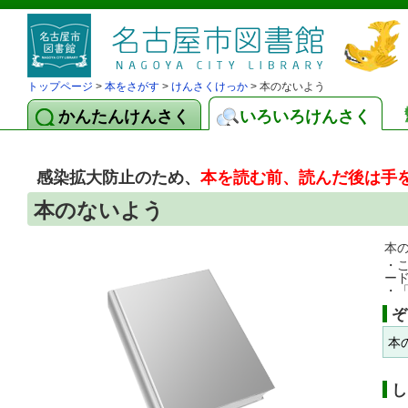
トップページ
>
本をさがす
>
けんさくけっか
> 本のないよう
かんたんけんさく
いろいろけんさく
感染拡大防止のため、
本を読む前、読んだ後は手
本のないよう
本
・
ー
・
ぞ
本
し