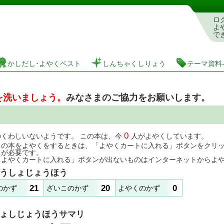
としょかんぞうしょけんさく・よやくシステム
ロ
よ
で
かしだし･よやくベスト
しんちゃくしりょう
テーマ資料
を洗いましょう。
みなさまのご協力をお願いします。
0
のくわしいないようです。 この本は、今
人がよやくしています。
この本をよやくをするときは、「よやくカートに入れる」ボタンをクリ
ドが必要です。
「よやくカートに入れる」ボタンが出ないものはインターネットからよ
うしょじょうほう
21
20
0
のかず
ざいこのかず
よやくのかず
ょしじょうほうサマリ