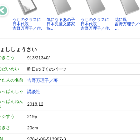
うちのクラスに
気になるあの子
うちのクラスに
花に風
日本代表
日本児童文芸家
日本代表
吉野万理子／
吉野万理子／作,
協…
吉野万理子／作,
…
…
…
ょししょうさい
のきごう
913/21340/
のだいめい
昨日のぼくのパーツ
いた人の名前
吉野万理子／著
ゅっぱんしゃ
講談社
ゅっぱんねん
2018.12
つ
ージすう
219p
おきさ
20cm
BN
978-4-06-513907-3