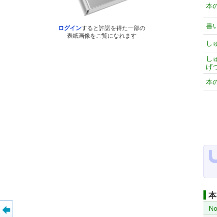
本
書
ログイン
すると許諾を得た一部の
表紙画像をご覧になれます
し
し
げ
本
本
No