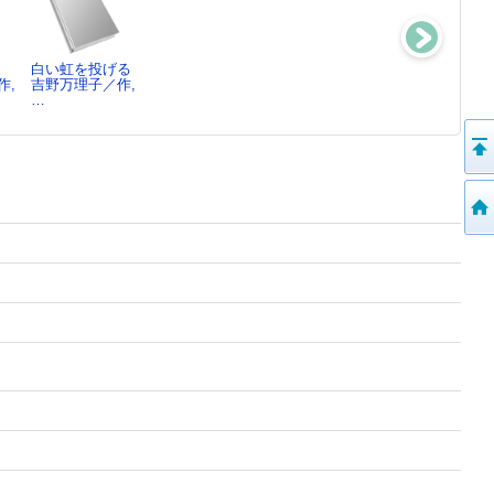
白い虹を投げる
白い虹を投げる
階段ランナー
やなやつ改造計
作,
吉野万理子／作,
吉野万理子／作,
吉野万理子／著
画
…
…
吉野万理子／著