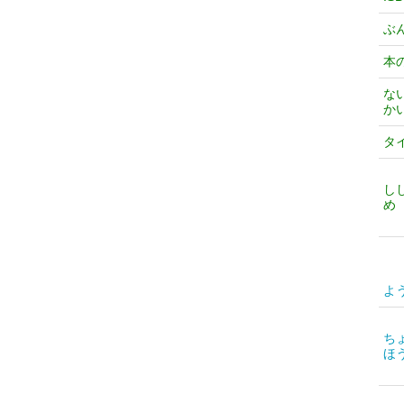
ぶ
本
な
か
タ
し
め
よ
ち
ほ