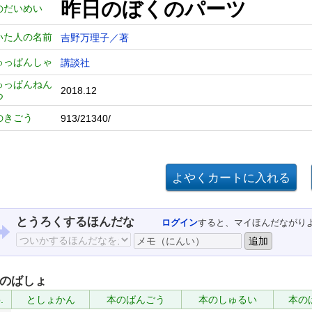
昨日のぼくのパーツ
のだいめい
いた人の名前
吉野万理子／著
ゅっぱんしゃ
講談社
ゅっぱんねん
2018.12
つ
のきごう
913/21340/
とうろくするほんだな
ログイン
すると、マイほんだながり
のばしょ
.
としょかん
本のばんごう
本のしゅるい
本の