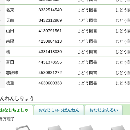
4
名東
3332514540
じどう図書
じどう
5
天白
3432312969
じどう図書
じどう
6
山田
4130791561
じどう図書
じどう
7
南陽
4230884613
じどう図書
じどう
8
楠
4331418030
じどう図書
じどう
9
富田
4431378555
じどう図書
じどう
0
志段味
4530831272
じどう図書
じどう
1
徳重
4630600338
じどう図書
じどう
んれんしりょう
おなじちょしゃ
おなじしゅっぱんねん
おなじぶんるい
野万理子