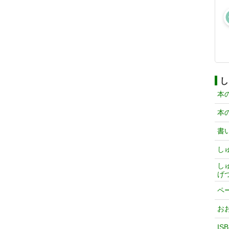
し
本
本
書
し
し
げ
ペ
お
IS