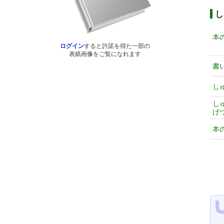
し
本
ログイン
すると許諾を得た一部の
表紙画像をご覧になれます
書
し
し
げ
本