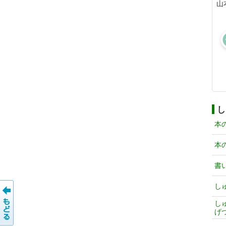
山
し
本
本
書
し
し
げ