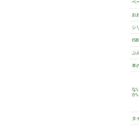
ペ
お
シ
IS
ぶ
本
な
か
タ