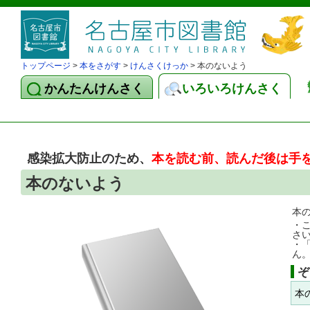
トップページ
>
本をさがす
>
けんさくけっか
> 本のないよう
かんたんけんさく
いろいろけんさく
感染拡大防止のため、
本を読む前、読んだ後は手
本のないよう
本
・
さ
・
ん
ぞ
本