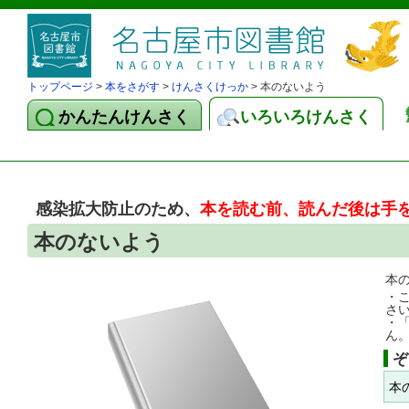
トップページ
>
本をさがす
>
けんさくけっか
> 本のないよう
かんたんけんさく
いろいろけんさく
感染拡大防止のため、
本を読む前、読んだ後は手
本のないよう
本
・
さ
・
ん
ぞ
本