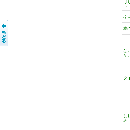
は
い
ぶ
本
な
か
タ
し
め