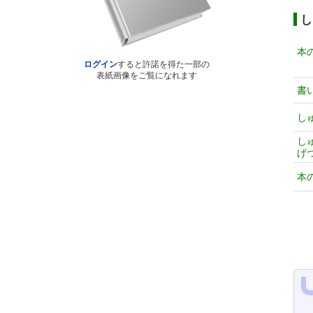
し
本
ログイン
すると許諾を得た一部の
表紙画像をご覧になれます
書
し
し
げ
本