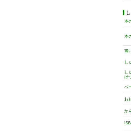
し
本
本
書
し
し
げ
ペ
お
か
IS