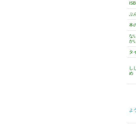
IS
ぶ
本
な
か
タ
し
め
よ