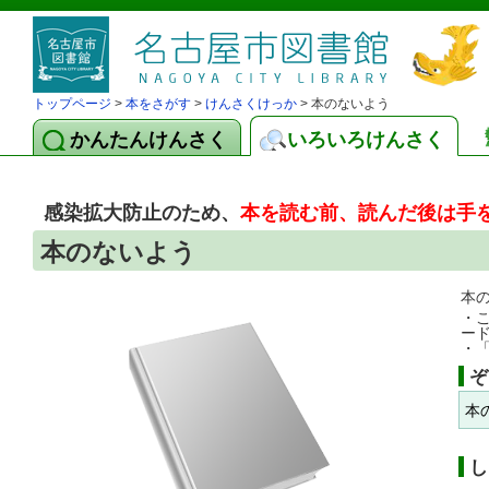
トップページ
>
本をさがす
>
けんさくけっか
> 本のないよう
かんたんけんさく
いろいろけんさく
感染拡大防止のため、
本を読む前、読んだ後は手
本のないよう
本
・
ー
・
ぞ
本
し