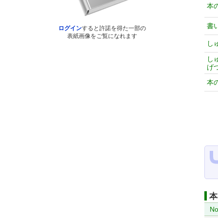
本
書
ログイン
すると許諾を得た一部の
表紙画像をご覧になれます
し
し
げ
本
本
No