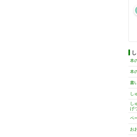
し
本
本
書
し
し
げ
ペ
お