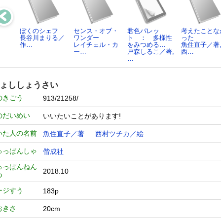
ぼくのシェフ
センス・オブ・
君色パレッ
考えたことな
長谷川まりる／
ワンダー
ト ： 多様性
った
作…
レイチェル・カ
をみつめる…
魚住直子／著
ー…
戸森しるこ／著,
西…
…
ょししょうさい
のきごう
913/21258/
のだいめい
いいたいことがあります!
いた人の名前
魚住直子／著
西村ツチカ／絵
ゅっぱんしゃ
偕成社
ゅっぱんねん
2018.10
つ
ージすう
183p
おきさ
20cm