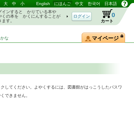
大
中
小
English
にほんご
中文
한국어
日本語
グインすると かりている本や
0
やくの本を かくにんすることが
きます。
カート
マイページ
-かな
ックしてください。よやくするには、図書館がはっこうしたパスワ
やくできません。