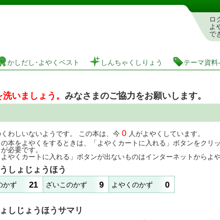
としょかんぞうしょけんさく・よやくシステム
ロ
よ
で
かしだし･よやくベスト
しんちゃくしりょう
テーマ資料
を洗いましょう。
みなさまのご協力をお願いします。
0
のくわしいないようです。 この本は、今
人がよやくしています。
この本をよやくをするときは、「よやくカートに入れる」ボタンをクリ
ドが必要です。
「よやくカートに入れる」ボタンが出ないものはインターネットからよ
うしょじょうほう
21
9
0
のかず
ざいこのかず
よやくのかず
ょしじょうほうサマリ