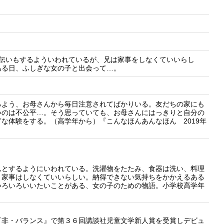
手伝いもするよういわれているが、兄は家事をしなくていいらし
ある日、ふしぎな女の子と出会って…。
るよう、お母さんから毎日注意されてばかりいる。友だちの家にも
いのは不公平…。そう思っていても、お母さんにはっきりと自分の
な体験をする。（高学年から）『こんなほんあんなほん 2019年
んとするようにいわれている。洗濯物をたたみ、食器は洗い、料理
、家事はしなくていいらしい。納得できない気持ちをかかえるある
いろいろいいたいことがある、女の子のための物語。小学校高学年
非・バランス』で第３６回講談社児童文学新人賞を受賞しデビュ