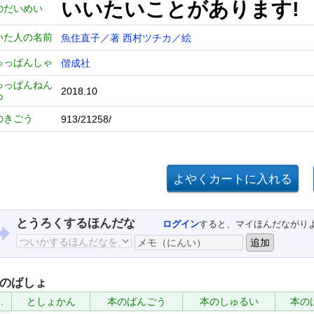
いいたいことがあります!
のだいめい
いた人の名前
魚住直子／著
西村ツチカ／絵
ゅっぱんしゃ
偕成社
ゅっぱんねん
2018.10
つ
のきごう
913/21258/
とうろくするほんだな
ログイン
すると、マイほんだながり
のばしょ
.
としょかん
本のばんごう
本のしゅるい
本の