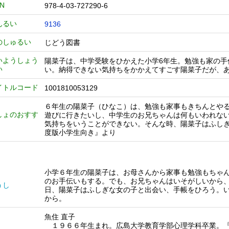
BN
978-4-03-727290-6
んるい
9136
のしゅるい
じどう図書
いようしょう
陽菜子は、中学受験をひかえた小学6年生。勉強も家の
い
い。納得できない気持ちをかかえてすごす陽菜子だが、
イトルコード
1001810053129
６年生の陽菜子（ひなこ）は、勉強も家事もきちんとや
しょのおすす
遊びに行きたいし、中学生のお兄ちゃんは何もいわれな
気持ちをいうことができない。そんな時、陽菜子はふしぎ
度版小学生向き』より
小学６年生の陽菜子は、お母さんから家事も勉強もちゃ
のお手伝いもする。でも、お兄ちゃんはいそがしいから
うし
日、陽菜子はふしぎな女の子と出会い、手帳をひろう。
から。
魚住 直子
１９６６年生まれ。広島大学教育学部心理学科卒業。『