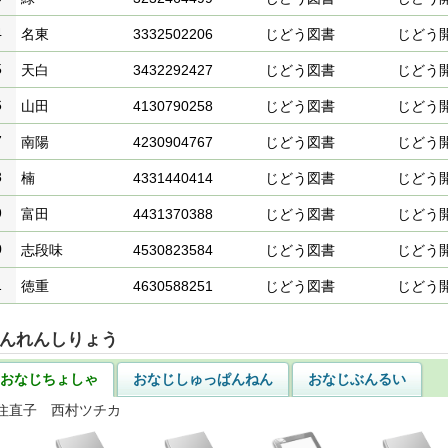
4
名東
3332502206
じどう図書
じどう
5
天白
3432292427
じどう図書
じどう
6
山田
4130790258
じどう図書
じどう
7
南陽
4230904767
じどう図書
じどう
8
楠
4331440414
じどう図書
じどう
9
富田
4431370388
じどう図書
じどう
0
志段味
4530823584
じどう図書
じどう
1
徳重
4630588251
じどう図書
じどう
んれんしりょう
おなじちょしゃ
おなじしゅっぱんねん
おなじぶんるい
住直子 西村ツチカ