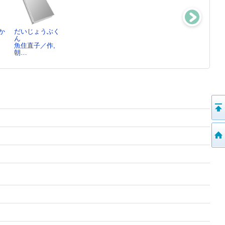
か
だいじょうぶく
君色パレッ
火守
谷崎マン
ん
ト ： 多様
劉慈欣／著,池
ガ ： 変態ア
,
魚住直子／作,
性…1-[1]
澤…
ンソロジー
朝…
戸森しるこ／著,
谷崎潤一郎／原
…
作…