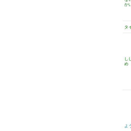
か
タ
し
め
よ