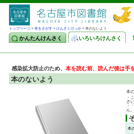
トップページ
>
本をさがす
>
けんさくけっか
> 本のないよう
かんたんけんさく
いろいろけんさく
感染拡大防止のため、
本を読む前、読んだ後は手
本のないよう
本
・
さ
・
ん
本