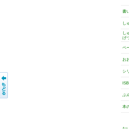
書
し
し
げ
ペ
お
シ
IS
ぶ
本
な